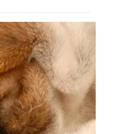
חדש על המדף הסתיו כאן, והמדפים מתמלאים בהפתעות: מהשקה
חגיגית של מחלבה צמחית חדשה בצפון, דרך עוגיות מזרחיות ריחניו
ועד שוקולד נוסטלגי עם ערך חברתי. זה הזמן לגלות את כל המוצרים
החדשים שנחתו ממש עכשיו על המדף — במהדורות מוגבלות,
בטעמים חורפיים ובחדשנות שמריחה כמו רעננות. שטראוס פותחת
עידן חדש בצפון: מחלבה צמחית בקמפוס מיכאל קבוצת שטראוס
חונכת את קמפוס מיכאל באחיהוד – פרויקט עצום הכולל מחלבה
צמחית חדישה שהוקמה בהשקעה של כ־270 מיליון ש"ח. שזהו
המפעל הראשון שהקימה שטראוס בצפון