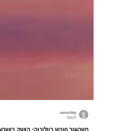
noamazriblog
27 בפבר׳