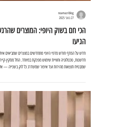
noamazriblog
27 בנוב׳ 2025
הכי חם בשוק היופי: המוצרים שהרגע
הגיעו
חדש על המדף חודש מדפי היופי מתחדשים במוצרים שמביאים אית
חדשנות, טכנולוגיה וחוויית שימוש מפנקת במיוחד. החל מסקין-קייר
שמבטיח תוצאות מהירות ועד איפור שמשדרג כל לוק בשנייה — אל
ההשקות שלא תרצי לפספס. קבלי הצצה ראשונה לכל מה שכדאי
להכיר לפני שכולם מדברים על זה. חדש מדאב!  BODY DEO
סדרת דאודורנטים לכל הגוף מותג הדאודורנטים לנשים, משיק סדרת
דאודורנטים המעניקה הגנה מפני ריע רע לכל הגוף: בית השחי, חזה
ירכיים, גב, כפות הרגליים ומעבר . הסדרה החדשה מעניקה הגנה מ