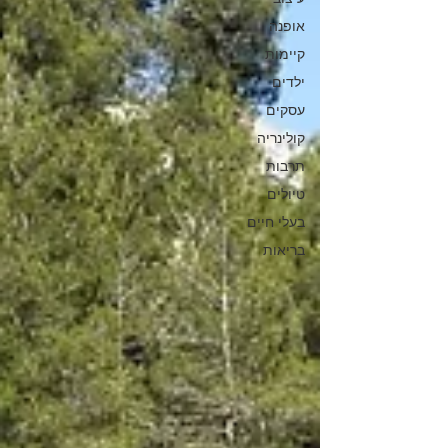
אופנה
קיימות
ילדים
עסקים
קולינריה
תרבות
טיולים
בעלי חיים
בריאות