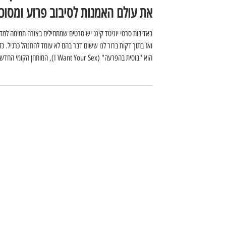
בוסית בהפרעה: אוליביה וויילד לוקחת
את עולם האמנות לסיבוב פרוע ומסוכן
באדיבות סרטי יוניטד קינג יש סרטים שמתחילים בצורה תמימה למדי
ואז בתוך דקות ברור לנו ששום דבר בהם לא עומד להתנהל כרגיל. כז
הוא "בוסית בהפרעה" (I Want Your Sex), המותחן הקומי
הבמאי גרג אראקי, שהוצג בפסטיבל סאנדנס ומגיע למסך עם הרבה
צבע, הומור שחור, פרובוקציה ואוליביה וויילד אחת שלא משאירה מ
לאף אחד אחר להשתלט על הפריים. במרכז הסרט עומד אליוט, צעי
תמים ונלהב שמקבל עבודה אצל אריקה טרייסי, אמנית מצליחה,
מסתורית ופרובוקטיבית. מה שנראה בתחילה כמו הזדמנות מקצועית
חלומית