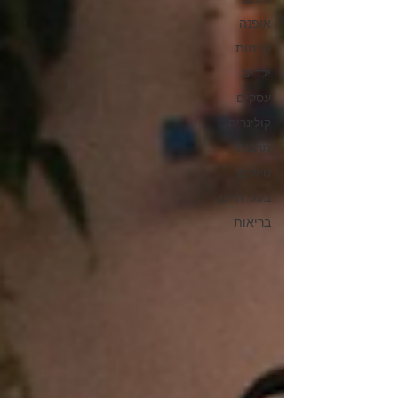
אופנה
קיימות
ילדים
עסקים
קולינריה
תרבות
טיולים
בעלי חיים
בריאות