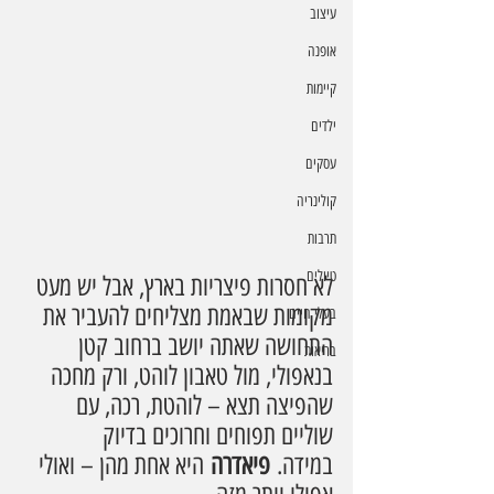
עיצוב
אופנה
קיימות
ילדים
עסקים
קולינריה
תרבות
טיולים
לא חסרות פיצריות בארץ, אבל יש מעט 
מקומות שבאמת מצליחים להעביר את 
בעלי חיים
התחושה שאתה יושב ברחוב קטן 
בריאות
בנאפולי, מול טאבון לוהט, ורק מחכה 
שהפיצה תצא – לוהטת, רכה, עם 
שוליים תפוחים וחרוכים בדיוק 
במידה. 
פיאדרה
 היא אחת מהן – ואולי 