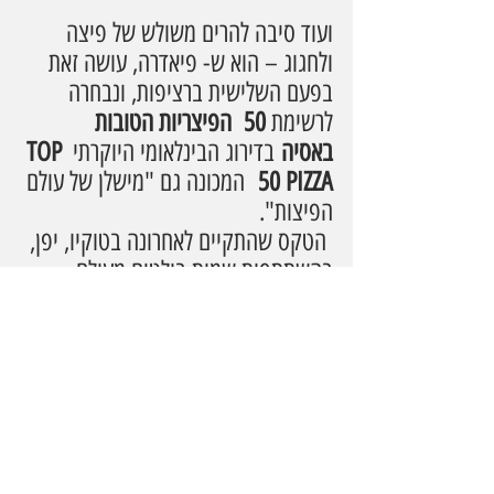
ועוד סיבה להרים משולש של פיצה 
ולחגוג – הוא ש- פיאדרה, עושה זאת 
בפעם השלישית ברציפות, ונבחרה 
לרשימת 
50  הפיצריות הטובות 
באסיה
 בדירוג הבינלאומי היוקרתי 
TOP 
50 PIZZA
  המכונה גם "מישלן של עולם 
הפיצות".
 הטקס שהתקיים לאחרונה בטוקיו, יפן, 
בהשתתפות שמות בולטים מעולם 
הקולינריה הבינלאומי. הבחירה 
בפיאדרה נעשתה על ידי צוות מומחים 
בינלאומי, שהתייחס לאיכות הבצק, 
שימוש בחומרי גלם מוקפדים, טכניקת 
האפייה המסורתית בטאבון עצים – 
וכמובן, חוויית השירות.