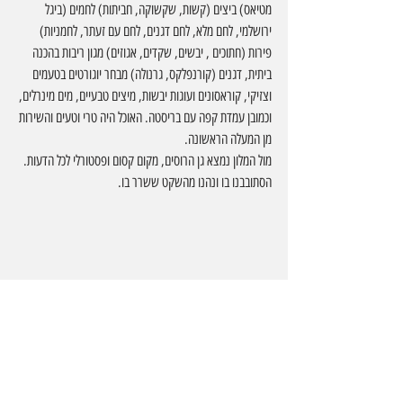
מטיאס) ביצים (קשות, שקשוקה, חביתות) לחמים (ביגל 
ירושלמי, לחם מלא, לחם דגנים, לחם עם זעתר, לחמניות) 
פירות (חתוכים , יבשים, שקדים, אגוזים) מגון ריבות בהכנה 
ביתית, דגנים (קורנפלקס, גרנולה) מבחר יוגורטים בטעמים 
וצזיקי, קוראסונים ועוגות יבשות, מיצים טבעיים, מים מינרלים, 
וכמובן עמדת קפה עם בריסטה. האוכל היה טרי וטעים והשירות 
מן המעלה הראשונה.
מול המלון נמצא גן הרוסים, מקום קסום ופסטורלי לכל הדעות. 
הסתובבנו בו ונהנו מהשקט ששרר בו.