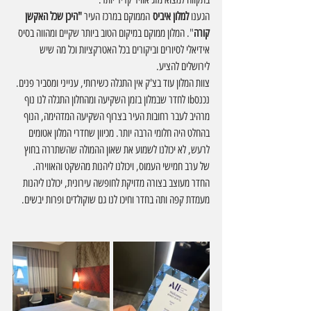
הגענו 
למלון איביס
 הממוקם במרכז העיר 
"היכן שכל האקשן 
קורה
". המלון ממוקם במיקום הטוב ביותר שקיים ומהווה בסיס 
אידיאלי לסיורים וביקורים בכל האטרקציות וכל מה שיש 
לירושלים להציע.
צוות המלון עוד בצ'ק אין התגלה כשירותי, ענייני ומסביר פנים.
נכנסbו לחדר שבמלון בזמן השקיעה ומהחלון התגלה לנו נוף 
מרהיב לעבר רחובות העיר בצרוף השקיעה המדהימה, הנוף 
בהחלט היה חלומי הרבה יותר. מכיוון שחדרי המלון אטומים 
לרעש, לא יכולנו לשמוע את שאון ההמולה שהשתררה בחוץ 
של ערב חמישי העמוס, ויכולנו ליהנות מהשקט והאווירה.
החדר מעוצב בצורה מדויקת לחופשה עירונית, יכולנו ליהנות 
מעמדת קפה ותה בחדר וחיכו לנו גם שוקולדים ופרות יבשים.