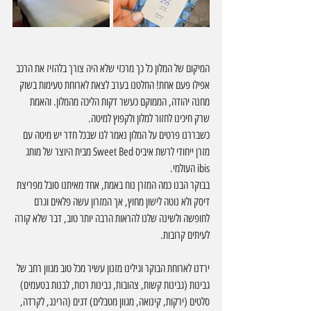
המיקום של המלון כל כך מרכזי שלא היה צורך בלהזיז את הרכב 
אפילו פעם אחת! החלטנו בערב לצאת לארוחת טעימות בשוק 
מחנה יהודה, הממוקם כעשר דקות הליכה מהמלון. והאמת 
שרק חיכינו לחזור למלון ולקפוץ למיטה.
כשבררנו פרטים על המלון נאמר לנו שבכל חדר יש מיטה עם 
מזרן ייחודי לרשת איביס Sweet Bed מבית היוצר של מותג 
ibis העולמי.
בבוקר הבנו כמה המזרן נוח באמת, אחד מאיתנו סובל מפריצת 
דיסק ולא נוטה לישון מחוץ, אך המזרון עשה פלאים וגרם 
לחופשה ולשינה שלנו להראות הרבה יותר טוב, דבר שלא קורה 
לעיתים קרובות.
ירדנו לארוחת הבוקר וגילינו מזנון עשיר מכל טוב מגוון רחב של 
גבינות (גבינות קשות, צהובות, גבינות רכות, לבנות בטעמים) 
סלטים (ירקות, קינואה, מגוון מטבלים) דגים (הרינג, לקרדה, 