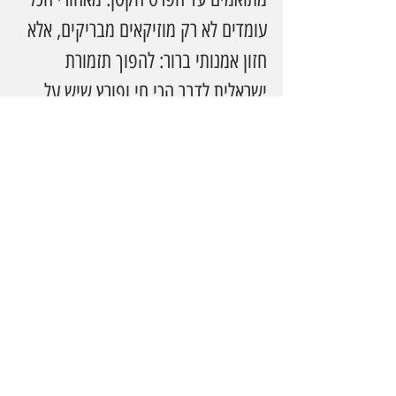
עומדים לא רק מוזיקאים מבריקים, אלא 
חזון אמנותי ברור: להפוך תזמורת 
ישראלית לדבר הכי חי ופורץ שיש על 
הבמה.
ההופעות הבאות:
10 בספטמבר 2025
, יום רביעי, 
20:30— אולם מופעים, קיבוץ 
גן שמואל 
5 בנובמבר 2025
, יום רביעי, 
20:30— היכל התרבות "מאיר 
ניצן", ראשון לציון
29 בינואר 2026
, יום חמישי, 