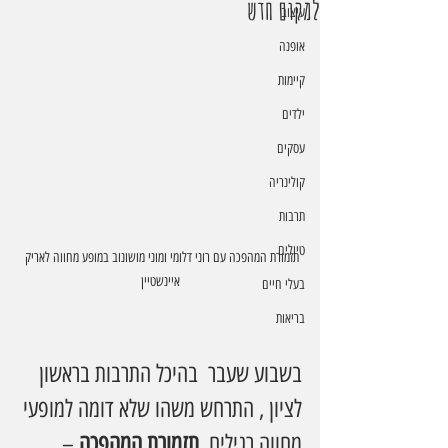
למקום חדש
עיצוב
אופנה
קיימות
ילדים
עסקים
קולינריה
תרבות
טיולים
תזמורת המהפכה עם רוני דלומי ומוני מושונוב במופע מחווה לאריק 
איינשטיין
בעלי חיים
בריאות
בשבוע שעבר  בהיכל התרבות בראשון 
לציון , התרחש משהו שלא דומה למופעי 
מחווה רגילים. 
תזמורת המהפכה
 – 