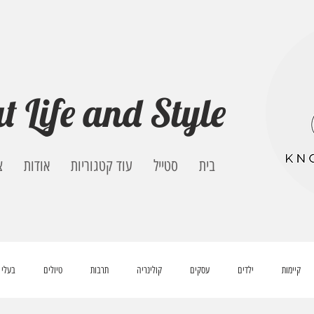
t Life and Style
בית
סטייל
עוד קטגוריות
אודות
צ
קיימות
ילדים
עסקים
קולינריה
תרבות
טיולים
בעלי 