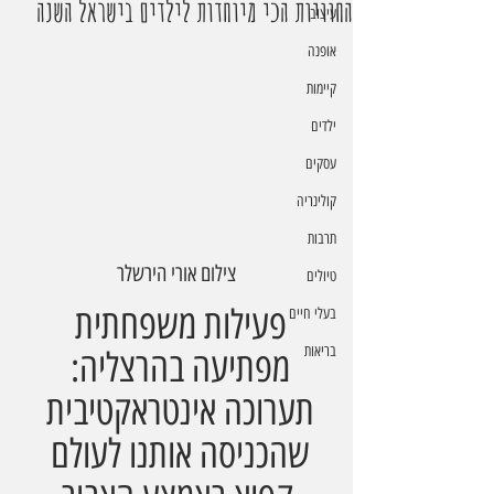
החוויות הכי מיוחדות לילדים בישראל השנה
עיצוב
אופנה
קיימות
ילדים
עסקים
קולינריה
תרבות
צילום אורי הירשלר
טיולים
פעילות משפחתית 
בעלי חיים
בריאות
מפתיעה בהרצליה: 
תערוכה אינטראקטיבית 
שהכניסה אותנו לעולם 