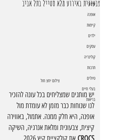
צבעונית באירוע מלא סטייל בתל אביב
עיצוב
אופנה
קיימות
ילדים
עסקים
קולינריה
תרבות
טיולים
צילום יחצ חול
בעלי חיים
יש מותגים שמצליחים בכל עונה להזכיר 
בריאות
לנו שנוחות כבר מזמן לא עומדת מול 
אופנה, היא חלק ממנה. אתמול, באווירה 
קיצית, צבעונית ומלאת אנרגיה, השיקה 
CROCS
 את קולקציית קיץ 2026 