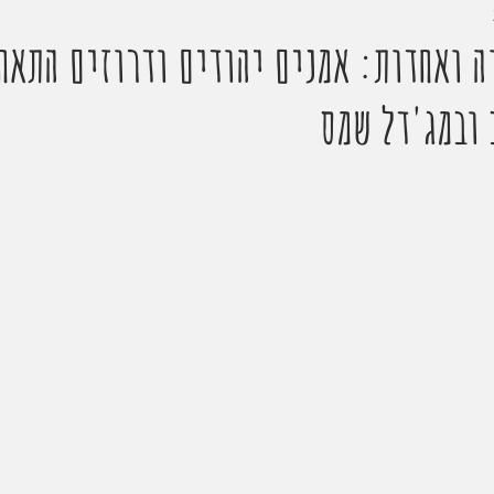
ה ואחדות: אמנים יהודים ודרוזים התאח
 ובמג'דל שמס