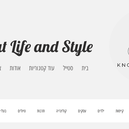
t Life and Style
בית
סטייל
עוד קטגוריות
אודות
צ
קיימות
ילדים
עסקים
קולינריה
תרבות
טיולים
בעלי 