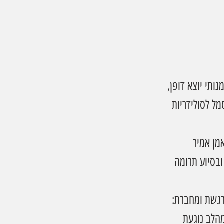
תי יוצא דופן, 
ים ודרוזים מיצגי קנבס ענקיים בגודל 5×3 מטר, כסמל לסולידריות 
מן אמיר 
ובסיוע תרומה 
רגשת ומחברת: 
הלב נוגעת 