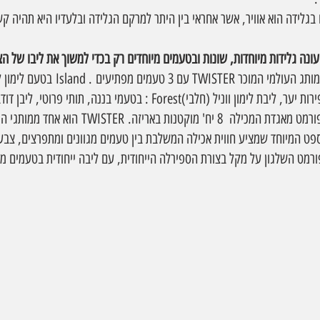
ונה גלידות מיוחדות, שונות ובטעמים מיוחדים רק בכדי למשוך את ליבו של הצ
גלידת שטראוס משיקה את המותג העולמי המוכר TER
ושרבט אננס (פרווה), טעם פירות יער, ליבת לימון ווניל (חלבי)Forest : בטעמי בננה, תותי פרו
(חלבי) Ocean  , יגיע גם בפורמט מאגדת המכילה  8 יח' מוק
ספט המיוחד שמציע חווית אכילה המשלבת בין טעמים מגוונים ומתפרצים, צבעו
רמט השלגון על מקל בצורת הספירלה הייחודית, עם ליבה ייחודית בטעמים מ