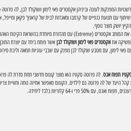
נויות המפנקות לעונה וביניהן אקסטרים פאי לימון ושוקולד לבן, לה פרוטה ס
שיתוף עם תנועת כנפיים של קרמבו ומאגדות לבית של קראנץ' פקאן ומייפל, א
קיץ יושק מוצר נוסף.
העונה מחזקת גלידות נסטלה את המותג אקסטרים (Extreme) עם מהדורת מיוחדת בהשרא
ומשיקה את 
אקסטרים פאי לימון ושוקולד לבן
 אשר פותח ביחד עם יוצרת התוכן,
 פאי לימון, עם מטבע שוקולד לבן מפנק עם שבבי עוגיות חמאה וליבת סירופ 
קוויז תפוח אגס
. לה פרוטה סקוויז הוא מוצר קונוס חדשני תחת סדרת לה פרו
מרחיב את קהל היעד של לה פרוטה גם לילדים. הקונוס מאפשר אחיזה נוחה וחוויית צ
עם 50% פרי ו-64 קלוריות בלבד ליחידה.