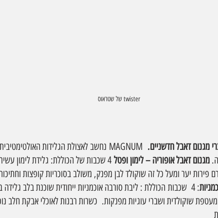
twister של שטראוס
  MAGNUM נחשב לאצולת הגלידות האולטימטיב
. 
מגנום דאבל אופוריה – לימון ופטל
 4 שכבות של הכוללת: גלידת לימון עשי
ם פירות יער ומעל כל זה שוקולד לבן מפנק, משולב בסוכריות קופצות וחתיכות 
מניות
: 4  שכבות הכוללת : ליבת סורבה אוכמניות ייחודית שוכנת בלב גלידה 
עטפת שוקולדית ושברי עוגיות מפנקות.  כשרות רבנות לאוכלי אבקת חלב נוכר
ת