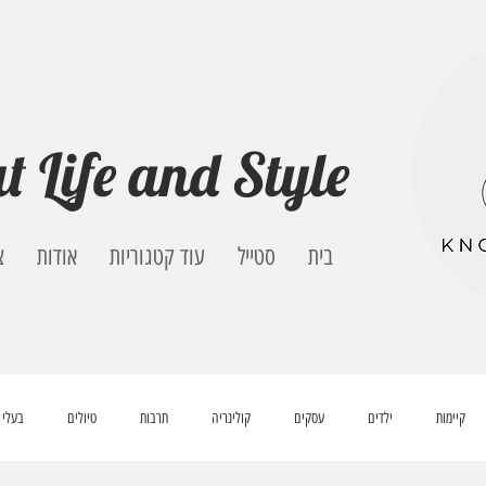
t Life and Style
בית
סטייל
עוד קטגוריות
אודות
צ
קיימות
ילדים
עסקים
קולינריה
תרבות
טיולים
בעלי 