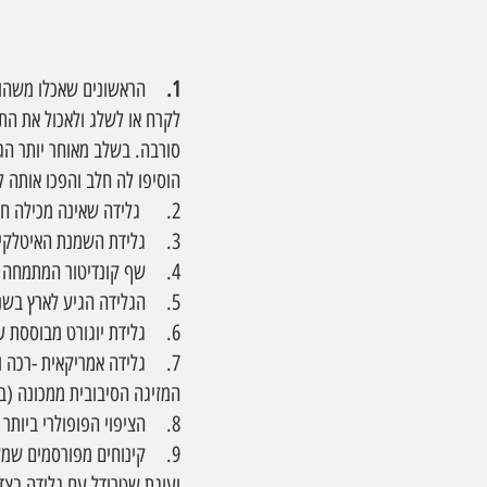
1.    
הראשונים שאכלו משהו 
לקרח או לשלג ולאכול את התר
סורבה. בשלב מאוחר יותר ה
הוסיפו לה חלב והפכו אותה ל
2.    
גלידה שאינה מכילה חל
3.    גלידת השמנת האיטלקית המוכרת ביותר בעולם נקראת "ג'לאטו" והיא הנפוצה ביותר.
4.    שף קונדיטור המתמחה בייצור גלידה נקרא גלסייר
5.    הגלידה הגיע לארץ בשנות ה- 50 של המאה העשרים, המבחר היה קטן והטעמים הנפוצים היו שוקולד וניל ומסטיק.
6.    גלידת יוגורט מבוססת על 25% יוגורט לפחות (במקום שמנת) וערכה הקלורי נמוך יותר מגלידת השמנת.
7.    גלידה אמריקאית -רכה 
המזיגה הסיבובית ממכונה (ב
8.    הציפוי הפופולרי ביותר לגלידה הוא סירופ שוקולד.
9.    קינוחים מפורסמים ש
ועוגת שטרודל עם גלידה בצד