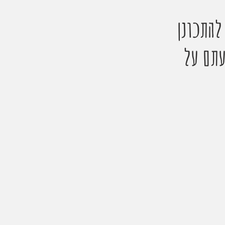
להתכונן
בדות שלא ידעתם על