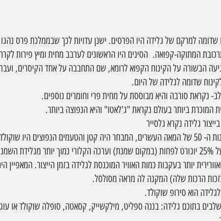
שדומה למרקם של גלידה היו הפרסים. ישנן עדויות לכך שבממלכת פרס נהגו ל
כובת המתוקה-קפואה.  הסינים היו הראשונים לערבב מחית ומיץ פירות לקרח ו
גיעה הבשורה על הקינוח הקפוא לרומא, שם התחבבה על אחד הקיסרים, ועבר
קינוח שדומה לגלידה של היום.
ב- נקראת סורבה והיא מבוססת על מחית פרי וחומרים נוספים.
ואוורירית יותר בעקבות כמות האוויר המוכנסת לגלידה בזמן הייצור. המאפיין הי
זכות הרכות שלה) המקנה לה מראה מסולסל.
משלבים בתוכם גלידה: בננה ספליט, מילקשייק, קסאטה, סופלה שוקולד או עוג
.