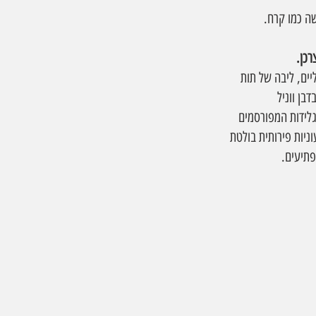
רכן.
TWIS עם 3 טעמים מפתיעים . Island בטעם לימון ליים, ליבה של תות 
טי, ליבן דודבדבן ווניל 
טנות באריזה. TWISTER הוא אחד ממותגי הגלידות המפורסמים 
ניות פירותית בולטת 
פתיעים.