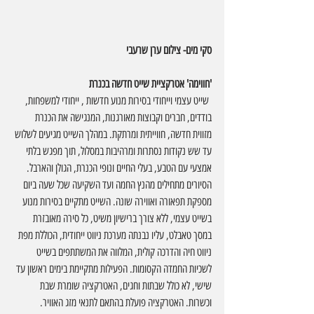
סקי מים- צילום ערן שרעבי
'חווימה' אטרקציית שייט חדשה בכנרת
 שייט עצמי וייחודי בסירות מנוע חדשות , ייחודי למשפחות, 
בודדים, חברים וקבוצות מאורגנות, המנגישה את הכנרת 
מזווית חדשה, חווייתית ומרתקת. במהלך השייט מגיעים לשלוש 
עד שש נקודות נסתרות ומרהיבות במסלול, תוך מפגש בלתי 
אמצעי עם הטבע, בעלי החיים ונופי הכנרת, הגולן והארבל. 
הסיורים מתחילים מהנץ החמה ועד השקיעה שכל שעה ביום 
מספקת תפאורה ואווירה שונה. השייט מתקיים בסירות מנוע 
בשייט עצמי, ללא צורך ברישיון משיט, כל סירה מאובזרת 
במסך טאבלט, עליו נבנתה מערכת ניווט ייחודית, הכוללת מפת 
ניווט חיה והדרכה קולית, המלווה את המשתתפים בשייט 
לשכיות החמדה הקסומות. הפעילות מתקיימת בימים ראשון עד 
שישי, לא כולל שבתות וחגים, האטרקציה שומרת שבת 
וכשרות. האטרקציה פועלת בהתאם לתנאי מזג האוויר. 