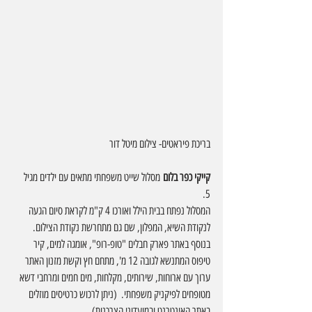
בריכת פיראטים- צילום מיטל דור
קייקי כפר בלום
 מסלול שייט משפחתי מתאים עם ילדים מגיל 
5. 
המסלול נפתח בבית הילל ואורכו 4 ק"מ לקראת סיום הגעה 
לנקודת השיא, המפלון, שם גם מתחרשת נקודת הצילום. 
בנוסף באתר פארק חבלים "טופ-רופ", אומגה למים, קיר 
טיפוס המתנשא לגובה 12 מ', מתחם חץ וקשת מזנון האתר 
ערוך עם ארוחות, שירותים, מקלחות, מים חמים ומרחבי דשא 
מטופחים לפיקניק משפחתי.  (ניתן לרכוש כרטיסים מוזלים 
באתר האינטרנט ובמועדוני הצרכנות)  