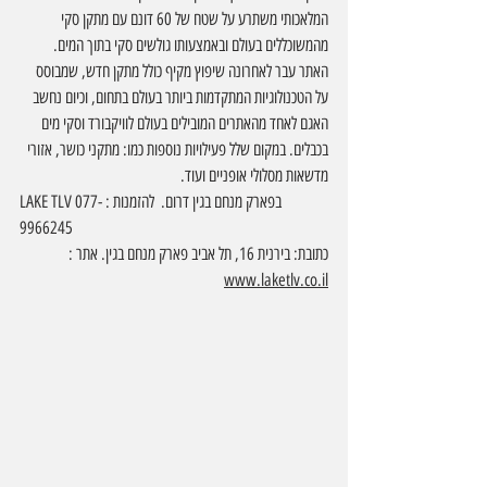
המלאכותי משתרע על שטח של 60 דונם עם מתקן סקי 
מהמשוכללים בעולם ובאמצעותו גולשים סקי בתוך המים. 
האתר עבר לאחרונה שיפוץ מקיף כולל מתקן חדש, שמבוסס 
על הטכנולוגיות המתקדמות ביותר בעולם בתחום, וכיום נחשב 
האגם לאחד מהאתרים המובילים בעולם לוויקבורד וסקי מים 
בכבלים. במקום שלל פעילויות נוספות כמו: מתקני כושר, אזורי 
מדשאות מסלולי אופניים ועוד. 
LAKE TLV בפארק מנחם בגין דרום.  להזמנות : 077-
9966245
כתובת: בירנית 16, תל אביב פארק מנחם בגין. אתר : 
www.laketlv.co.il