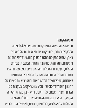
סוסיא הקדומה
סוסיא הייתה עיירה יהודית קדומה מהמאות 4-9 לספירה. 
המבקרים באתר,  יחוו מקרוב את חיי היום יום של היהודים 
בארץ ישראל בתקופת התלמוד באופן מוחשי. שרידי המבנים 
והמערות, המקוואות, בתי הבד והגתות, הכתובות, מנהרת 
המילוט, העיטורים והסמלים היהודיים באבן ובפסיפס, ובראש 
כולם מבנה בית הכנסת המפואר עם הפסיפסים המיוחדים. 
לאחרונה, שופץ ונפתח מחדש האתר והוא מביא את סיפורו של 
"הניגון האבוד של סוסיא". מסע אינטראקטיבי בעקבות ניגון 
הלויים האבוד (שנכתב על ידי יונתן רזאל), בין מערות העיירה 
העתיקה. הביקור במקום הוא חוויה מיוחדת לכל המשפחה 
המשלבת ארכיאולוגיה, סרטונים, ניגונים, תיפופים ועוד. סוסיא 