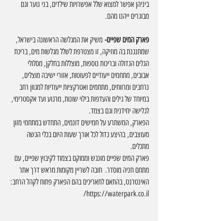
ביניהן אפשר למצוא שלל אפשרויות שילדים, בני נוער וגם 
מבוגרים ייהנו מהם.
פארק המים שפיים-
 משיק את המגלשה הראשונה בישראל, 
שמתנגנת בה מוזיקה, זו מצטרפת לשלל מגלשות מים, בריכת 
הגלים הגדולה ובריכות נוספות, מוצללות בחלקן, מסלולי 
אבובים, מתחמים ייעודיים לפעוטות, אזורי ישיבה מוצלים, 
נרחבים ומרווחים, מתחמים ואטרקציות ייעודיות למגוון רחב 
במיוחד של גילים והעדפות בילוי שונות, מרגוע ועד אקסטרימי, 
לגלישה יחידנית וגם בצמד. 
הפארק, המשתרע על חמישים דונמים, התחדש במתחמי מזון 
מעוצבים,
בהיצע גדול לכל אורך שעות היום בכלי הגשה 
מתכלים. 
פארק המים שפיים מונגש וממוקם בצמוד לקיבוץ שפיים, עם 
מתחם חניה מוסדר.  חובה לשריין מקומות מראש דרך אתר 
האינטרנט, בהתאם לתאריכים בהם הפארק פתוח לקהל הרחב: 
https://waterpark.co.il/