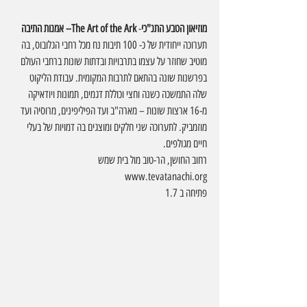
מוזיאון הטבע התנ"כי
- 
The Art of the Ark– אמנות התיבה 
תערוכה ייחודית של כ- 100 תיבות נח מכל רחבי הגלובוס, בה 
מוטיב שחוזר על עצמו בתרבויות ובדתות שונות ברחבי העולם 
בפרשנות שונה בהתאם לתרבות המקומית. עבודת הליקוט 
שלה התמשכה כשנה וחצי וכוללת דגמים, תמונות ויודאיקה 
מ-16 ארצות שונות – מארה"ב ועד הפיליפינים, מרוסיה ועד 
מוזמביק. לתערוכה שני חלקים ומוצגים בה דמויות של בעלי 
חיים מגולפים.  
רחוב החושן, הר-טוב מול בית שמש  
www.tevatanachi.org
פתיחה ב 1.7