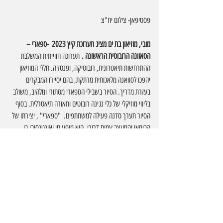
פסטיפאן- צילום יח"צ
מובי, מוזיאון בת ים מציג תערוכת קיץ 2023  -ספארי –
הסאוונה הרובוטית הראשונה .
 תערוכה חווייתית המשלבת 
ההתרחשות תיאטרונית, רובוטיקה, ופנטזיה. חללי המוזיאון 
יהפכו לסוואנה מלאכותית מרתקת, בהם יסיירו המבקרים 
בעזרת מדריך. הסיור בשבילי הספארי מסתורי ומלהיב, משולב 
בליווי מוזיקלי של כלי נגינה רובוטים ותאורה תיאטרלית. בסוף 
הסיור תערך סדנה פעילה למשתתפים.  "ספארי" , יצירתו של 
הבימאי והמעצב עמית דרורי, הוא מופע חי ואינטנסיבי בו 
משתלבים יחד טכנולוגיה, רובוטיקה, בובנאות, הנדסה ומלאכת 
בנייה מסורתית. הספארי של דרורי מלא בחיות פראיות,  כלי 
הנגינה ותאורה מיוחדת שנבנו לפרטי פרטים בעבודת יד 
ייחודית ומפעימה. כל אלה יוצרים מציאות מדומיינת אך לא 
לגמרי בדויה, בה יצורים רובוטים מתקשרים עם הקהל ובינם 
לבין עצמם. החיות של דרורי, נוצרו עבור מופעי תיאטרון 
שהוצגו במעל ל 15 מדינות בעולם, וזכו לאהדת הקהל בזכות 