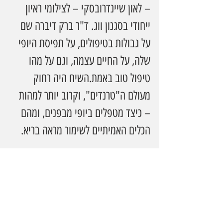
– לאון שיינדרובסקי – לצילומי ראיון 
ייחודי בסגנון ווג. ד"ר ברק דיברה שם 
על גבולות בטיפולים, על תפיסת היופי 
שלה, על החיים עצמה, וגם על מהו 
טיפול טוב באמת.השיח היה רחוק 
מעולם ה"טרנדים", וקרוב יותר למהות 
– כיצד מטפלים ביופי מבפנים, ומהם 
הכלים האמיתיים לשימור מראה בריא.
מתי להתחיל?
לפי ד"ר ברק, לא צריך לחכות לרגע שבו 
הפנים "נופלות". היא מדגישה את 
החשיבות של טיפול מונע כבר משנות 