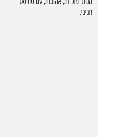
מנות  מוכרות, אהובות, עם טוויסט 
חגיגי.