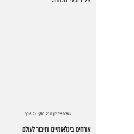
שמלות של ירון מיניקובסקי וינקי&נטף
אורחים בינלאומיים וחיבור לעולם