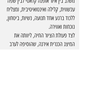
משלב בין איור אופנה קלאסי לבין שפה 
עכשווית, קלילה ואינטואיטיבית, ומצליח 
ללכוד ברגע אחד תנועה, נשיות, ביטחון, 
נוכחות ואווירה.
לצד פעולת הציור החיה, ליוותה את 
המיצג הכנרית אירנה, שהוסיפה לערב 
שכבה מוזיקלית אלגנטית ומרגשת. 
נגינת הכינור יצרה אווירה חגיגית, 
דרמטית ומלאת סטייל, והפכה את הרגע 
לחוויה רב־חושית: עיצוב לעיניים, 
מוזיקה לאוזניים ואנרגיה של פתיחה 
גדולה לתעשייה שלמה.