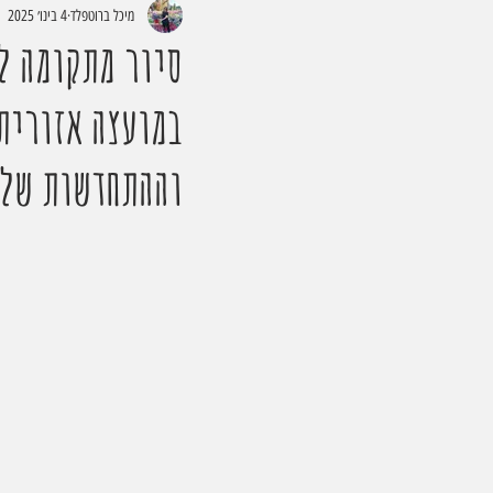
מיכל ברוטפלד
4 בינו׳ 2025
סיור מתקומה ל
במועצה אזורית
וההתחדשות של העס