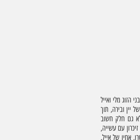
  שהוקם לאחרונה (05/23)   על ידי בני הזוג מלי ואייל 
שטרן, ועתיד להיפתח רשמית בקרוב. מדובר ביזמה מקומית שמביאה עמה רוח חדשה של יין ובירה, תוך 
שילוב של יצירתיות ואיכות גבוהה. המיזם הזה הוא לא רק תוספת עסקית לאזור, אלא גם חלק חשוב 
מהתהליך הכללי של החזרת החיים והפיתוח הכלכלי של המועצה האזורית. היקב משלב זיכרון עם עשייה, 
ואחד ממוצריו המרכזיים הוא "יין אורן" ובירה "מוקיס", שנוצרו לזכרו של רס"ן אורן שטרן, אחיו של אייל. 