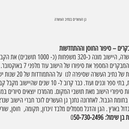
גן העשרים בנתיב העשרה
קרים – סיפור החוסן וההתחדשות
הסיור מתחיל בנתיב העשרה, היישוב מונה כ-320 משפחו
 למקום מקבלים במרכז המבקרים המספר את 
בן שימול, מרכזת התיירות של נתיב ה
מבחינת קהילה, חקלאות, בתי ספר וגנים ועוד. כבר קרוב ל- 10 ש
 סיפורי הישוב מאת תושבי המקום. מהמרכז יוצאים סיורים במו
 בחומת הגבול. לאחרונה נחנך גן העשרים לזכר חברי הישוב שנר
ול בארץ . הגן והדגל מסמלים מלבד זיכרון, תקומה,  חוסן, שורש
 בן שימול:
 0
50-730-2496