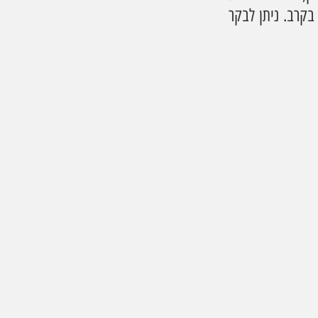
אורן, שהיה חבר כיתת הכוננות של היישוב, נלחם בגבורה במחבלים שחדרו ליישוב ונפל בקרב. ניתן לבקר 