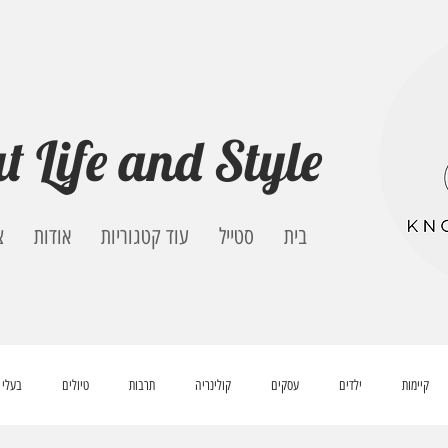
t Life and Style
בית
סטייל
עוד קטגוריות
אודות
צ
קיימות
ילדים
עסקים
קולינריה
תרבות
טיולים
בעלי 