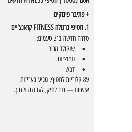
אסם־נסטלה | חטיפי FITNESS חדשים 
+ פתיבר פינוקים
1. חטיפי גרנולה FITNESS קראנצ’יים
סדרה חדשה ב־3 טעמים:
שוקולד מריר
חמוציות
דבש
89 קלוריות לחטיף, מגיע באריזות 
אישיות — נוח לתיק, לעבודה ולדרך.