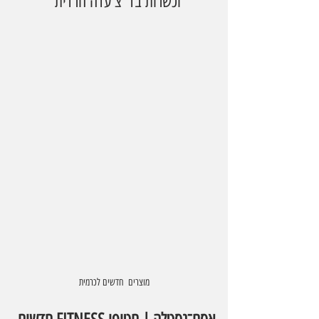
וכשרות בד"צ עדה חרדית
מוצרים  חדשים לכרמית