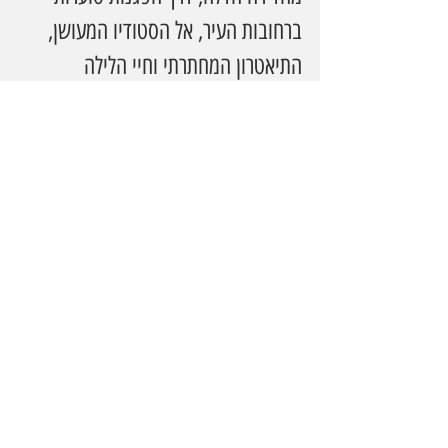
ברחובות העיר, אל הסטודיו המעושן, 
התיאטרון המחתרתי וחיי הלילה 
האפלים. זהו אלמנט סוחף שמעמיק את 
החוויה החושית ומחבר בין היצירות 
להקשר החי שבו נוצרו.
התערוכה מלווה בתוכנית עשירה של 
מפגשי שיח עם אוצרים וחוקרים, 
הקרנות סרטים, וסיורים מודרכים 
בשפות שונות – המרחיבים את הדיון 
האמנותי, ההיסטורי והאקטואלי.
www.tamuseum.org.il/he/exhibit
ion/day-gone-100-years-new-