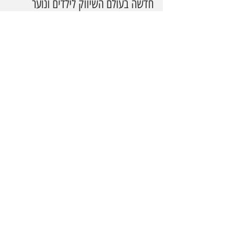
חדשה בעולם השיווק לילדים ונוער  
שילוב בין קהילה דיגיטלית, יצירה 
מוזיקלית וחוויית השתתפות שמחזקת 
את הקשר בין המותג לקהל לאורך זמן.
הקליפ המלא צפוי לעלות בקרוב 
ברשתות החברתיות ובערוצי הדיגיטל 
של POOF.
טיזר לקליפ החדש שיעלה 
השבוע: 
https://youtube.com/shor
ts/LaTb7TTMT8E