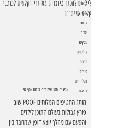
לילדים להפוך מיוצרים מאחורי הקלעים לכוכבי
עיצוב
קליפ אמיתיים
אופנה
קיימות
ילדים
עסקים
קולינריה
תרבות
טיולים
בעלי חיים
אביגיל ויסמן ואיתי דור- צילום אסף לוי
בריאות
מותג החטיפים המלוחים POOF שוב 
פורץ גבולות בעולם התוכן לילדים  
והפעם עם מהלך יוצא דופן שמחבר בין 