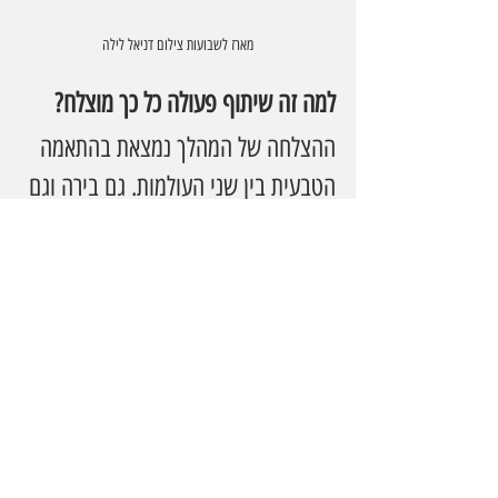
מארז לשבועות צילום דניאל לילה
למה זה שיתוף פעולה כל כך מוצלח?
ההצלחה של המהלך נמצאת בהתאמה 
הטבעית בין שני העולמות. גם בירה וגם 
לחם מתחילים מחומרי גלם בסיסיים, 
אבל דורשים ידע, זמן, דיוק וסבלנות כדי 
להפוך למוצר איכותי. בשני המקרים 
מדובר בתסיסה, בטעמים שמתפתחים, 
במסורת ארוכה וביכולת להפוך משהו 
פשוט למשהו מלא אופי.
מאפיית לחמים מביאה למהלך את הידע 
והרגישות של אפייה בעבודת יד, ו-