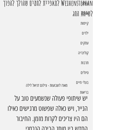
Weihenstephan למאפיית לחמים שהולך להפוך
עיצוב
לשיחת החג
אופנה
קיימות
ילדים
עסקים
קולינריה
תרבות
טיולים
בעלי חיים
מארז לשבועות - צילום דניאל לילה
בריאות
יש שיתופי פעולה שנשמעים טוב על 
הנייר, ויש כאלה שפשוט מרגישים כאילו 
הם היו צריכים לקרות מזמן. החיבור 
החדש בין מותג הבירה הגרמני 