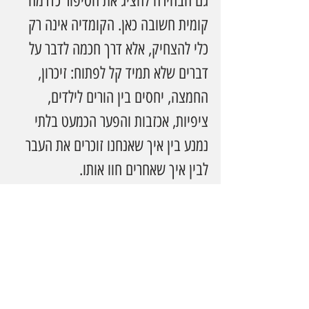
גם הבחירה להציג את הסיפור כדרמה 
קומית חשובה כאן. הקומדיה אינה רק 
כלי להצחיק, אלא דרך חכמה לדבר על 
דברים שלא תמיד קל לפתוח: זיכרון, 
החמצה, יחסים בין הורים לילדים, 
ציפיות, אכזבות והפער הכמעט בלתי 
נמנע בין איך שאנחנו זוכרים את העבר 
לבין איך שאחרים חוו אותו.
עבור חובבי תיאטרון ישראלי, "לא הייתם 
צריכים" מסתמנת כהצגה שמציעה ערב 
תרבותי עם ערך מוסף: גם בידור, גם 
משחק מצוין, וגם חומר למחשבה אחרי 
שהמסך יורד. היא מתאימה במיוחד למי 