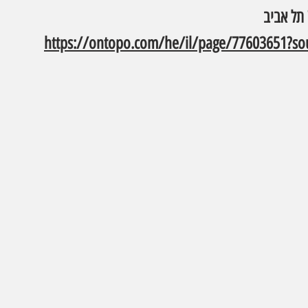
https://ontopo.com/he/il/page/77603651?so