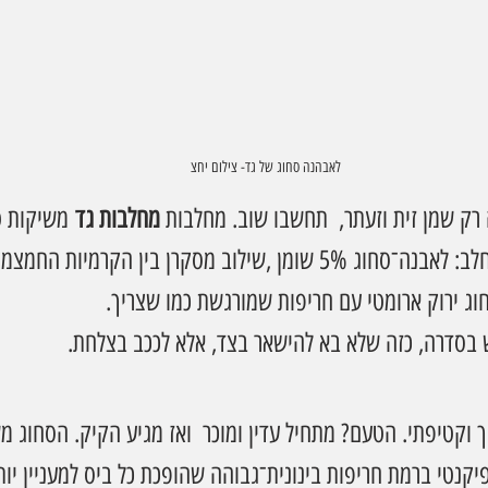
לאבהנה סחוג של גד- צילום יחצ
ק שמן זית וזעתר,  תחשבו שוב. מחלבות 
מחלבות גד
 משיקות ט
נועז ומלא אופי למדף החלב: לאבנה־סחוג 5% שומן ,שילוב מסקרן בין הקרמיו
חוג ירוק ארומטי עם חריפות שמורגשת כמו שצריך.
 בסדרה, כזה שלא בא להישאר בצד, אלא לככב בצלחת.
וקטיפתי. הטעם? מתחיל עדין ומוכר  ואז מגיע הקיק. הסחוג מ
יקנטי ברמת חריפות בינונית־גבוהה שהופכת כל ביס למעניין יות