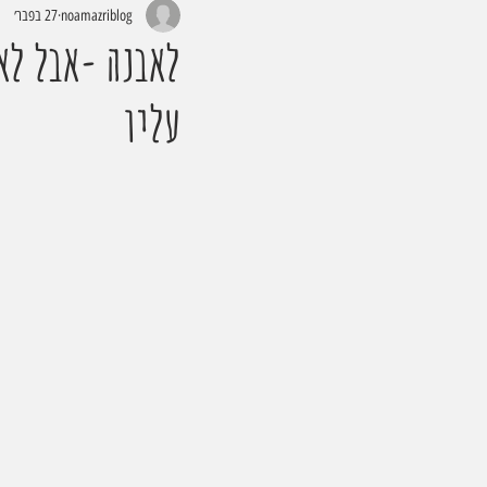
noamazriblog
27 בפבר׳
לאבנה -אבל לא
עליו