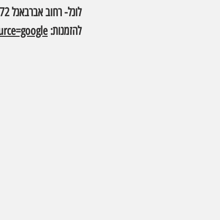
לונל- רחוב אברבאנל 72 תל אביב
להזמנות: 
urce=google