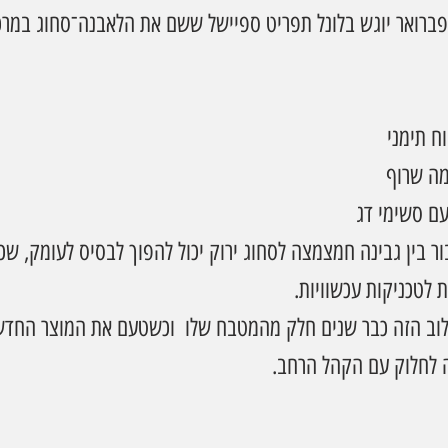
 התאריכים 26–28 בפברואר יוגש בלונל תפריט ספיישל ששם את הלאבנה־סחוג ב
ח תימני
מה שרוף
עם סשימי דג
ור בין גבינה חמצמצה לסחוג ירוק יכול להפוך לבסיס לעומק, ש
 לטכניקות עכשוויות.
לוב הזה כבר שנים חלק מהמטבח שלו  וכשטעם את המוצר החדש, 
ה לחלוק עם הקהל הרחב.