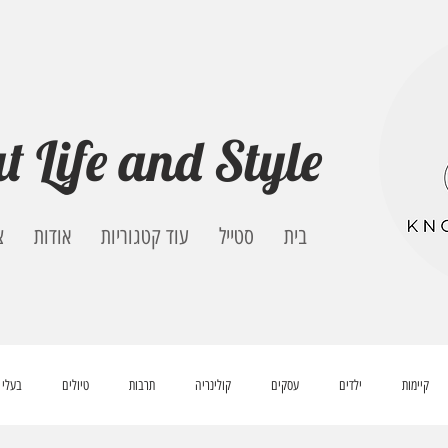
t Life and Style
בית
סטייל
עוד קטגוריות
אודות
צ
קיימות
ילדים
עסקים
קולינריה
תרבות
טיולים
בעלי 