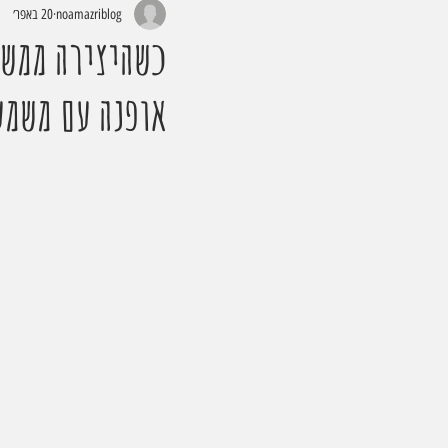
noamazriblog
20 באפר׳
כשהיצירה ממשי
אופנה עם משמע