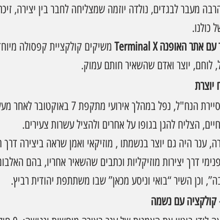
בה מעבר לבגדים, נולדה יוזמה שמצליחה לחבר בין יצירה, זיכרון
 כולנו.
משיקים קולקציית קפסולה מיוח
, לוחם, יוצר ואדם שהשאיר חותם עמוק.
 יוצרת
ענר שפירא ז"ל, לוחם בסיירת הנח"ל, נפל במהלך אירועי 
יים, הצליח להגן בגופו על אחרים ולהציל עשרות צעירים.
, ענר היה גם יוצר בנשמתו , מוזיקאי ואמן שראה ביצירה דרך חי
נימי דרך יצירות מוזיקליות וכתבים שהשאיר אחריו, בהם האלבומ
”, וכן השיר “בואי וניסע מכאן” שבו משתתפת יהודית רביץ.
 קולקציה עם נשמה