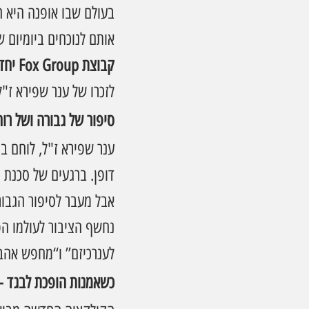
בעולם שבו אופנה היא הר
אותם לנוכחים ביומיום של
קבוצת Fox Group יחד עם אתר האופנה Terminal X 
לזכרו של ענר שפירא ז"ל
סיפור של גבורה ושל רוח
דופן. ברגעים של סכנת ח
אבל מעבר לסיפור הגבורה
נחשף הציבור לעולמו הפ
לענרכיזם” ו“מחפש אהבה
כשאמנות הופכת לבגד -