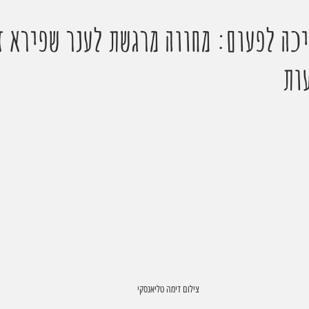
כה לפעום: מחווה מרגשת לענר שפירא ז
ות
צילום דימה טליאנסקי