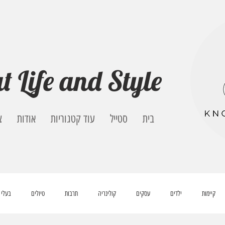
t Life and Style
בית
סטייל
עוד קטגוריות
אודות
צ
קיימות
ילדים
עסקים
קולינריה
תרבות
טיולים
בעלי 