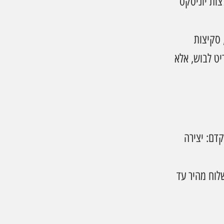
 לידי ביטוי את האמנות של ענר בצורה מוחשית ונגישה:  9 חולצות יוניסקס 
משחקי פנטזיה, סקיצות 
יט לבוש, אלא 
ם: יצירה 
Te במידות: XS–2XL, במחיר: 99.90 ₪ עם משלוח מהיר עד 