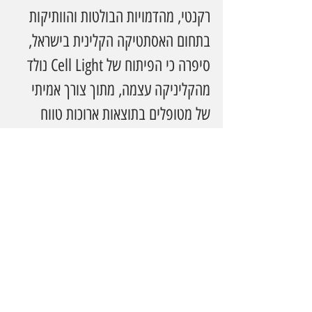
רקנטי, מהדמויות הבולטות והוותיקות 
בתחום האסתטיקה הקלינית בישראל, 
סיפרה כי הפיתוח של Cell Light נולד 
מהקליניקה עצמה, מתוך צורך אמיתי 
של מטופלים בתוצאות ארוכות טווח 
שאינן מבוססות על הסתרה זמנית.
לאורך עשרות שנות ניסיון, היא חקרה 
לעומק תהליכים של רגנרציה תאית, 
במטרה למצוא דרך להפעיל את מנגנוני 
הריפוי הטבעיים של הגוף.
Cell Light, לדבריה, אינו טרנד , אלא 
ביטוי לתפיסה מקצועית שלפיה העתיד 
של האסתטיקה טמון בהתחדשות 