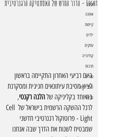
Light - הדור החדש של האסתטיקה הרגנרטיבית
עיצוב
אופנה
קיימות
ילדים
עסקים
קולינריה
תרבות
ביום רביעי האחרון התקיימה בראשון 
טיולים
לציון מסיבת עיתונאים חגיגית ומסקרנת 
בעלי חיים
במיוחד בקליניקה של 
הלגה רקנטי
, 
בריאות
לרגל ההשקה הרשמית בישראל של Cell 
Light - פרוטוקול רגנרטיבי חדשני 
שמבטיח לשנות את הדרך שבה אנחנו 