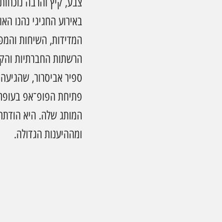
צבע, קיץ והרבה נוכחות.
באירוע החגיגי נהנו האו
המדידות, השיחות והמפג
הרשתות החברתיות והקניו
ספיר אביסרור, שהגיעה 
פתיחת הפופ־אפ בעופר 
המותג שלה. היא הודתה
ומההיענות הגדולה.