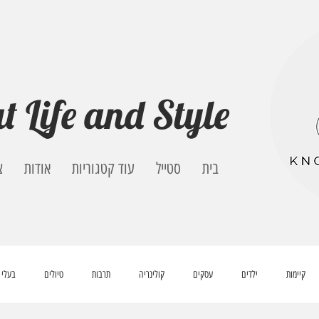
t Life and Style
בית
סטייל
עוד קטגוריות
אודות
צ
קיימות
ילדים
עסקים
קולינריה
תרבות
טיולים
בעלי 