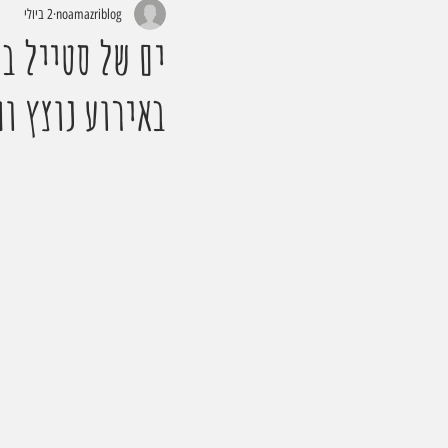
noamazriblog
2 ביולי
ים של סטייל ב
באירוע נוצץ ו