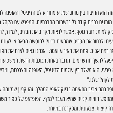
 הוא החיבור בין מותג שמגיע מתוך עולם הדיגיטל והאופנה לבין
 מותגים נבנים קודם כל ברשתות החברתיות, המפגש עם הקהל בתו
יק למותג רובד נוסף: אפשר לראות מקרוב את הבדים, למדוד, לה
ים ולבחור את הפריט שמתאים בדיוק לחופשה הבאה או לעונת ה
פר רמת אביב, פתח את האירוע ואמר: “אנחנו גאים לארח את הפו
רור ל־Z SPORT, שיפעל למשך חודש ימים. מדובר באחת מכוכבות הרשת המשפיע
בעי, הוא משלב בין עולמות הדיגיטל, האופנה והצרכנות, ומביא 
ת לקהל שלנו.”
ופר רמת אביב מתאימה בדיוק לאופי המהלך. זהו קניון שמזוהה ע
מחפש חוויית קנייה שהיא מעבר למדף. הפופ־אפ של ספיר משתל
רה קיצית, צבעונית ומסקרנת במיוחד.