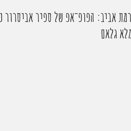
רמת אביב: הפופ־אפ של ספיר אביסרור נ
מלא גלאם