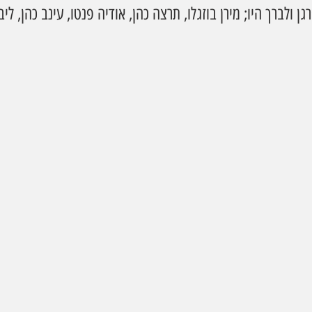
ן ולברך היו; מירן בוזגלו, תרצה כהן, אודיה פנטו, עינב כהן, ליב