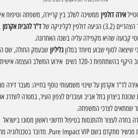
אירה דולפין עם דר להבית אקרמן- צילום נוי בנימין 
ייל 
אירה דולפין
 ממשיכה לשלב בין קריירה, משפחה וטיפוח אי
ד"ר להבית אקרמן
 ב
וטי קבועה שהיא מקפידה עליה בשנה האחרונה.
 שיצאה לסוף שבוע מיוחד במלון 
גליליון
 שבעמק החולה, שם היא
לראשונה ריטריט נשי רחב היקף בהשתתפות כ-120 נשים  אירוע המשלב הע
ה לד"ר אקרמן על שינוי משמעותי נוסף בחייה: מעבר דירה מתוכ
 שכונת ביצרון בתל אביב ועוברים לצפון העיר, במטרה לשדרג את
תר שמתאים לצרכי המשפחה.
ה בחרה לעצור ולהתנסות בטיפול חדשני ראשון מסוגו בישראל  ט
ועיצוב שרירים באמצעות מכשיר מתקדם בשם Pure Impact VIP. מדובר