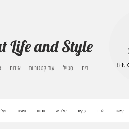
t Life and Style
בית
סטייל
עוד קטגוריות
אודות
צ
קיימות
ילדים
עסקים
קולינריה
תרבות
טיולים
בעלי 