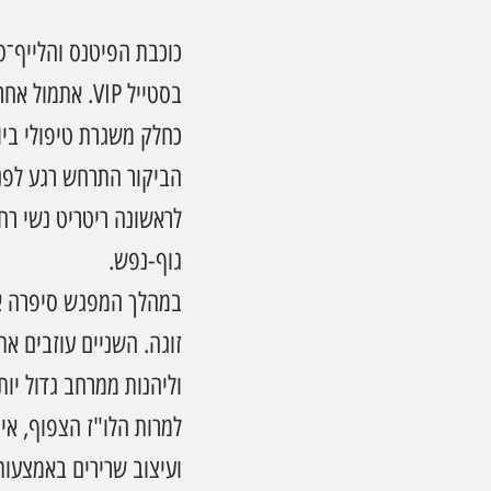
כוכבת הפיטנס והלייף־סט
בסטייל VIP. אתמול אחר הצהריים (3.2) הגיעה דולפין לקליניקה של 
כחלק משגרת טיפולי בי
הביקור התרחש רגע לפני
גוף-נפש.
במהלך המפגש סיפרה איר
זוגה. השניים עוזבים את
וליהנות ממרחב גדול יו
למרות הלו"ז הצפוף, איר