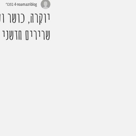
noamazriblog
4 בפבר׳
יוקרה, כושר וט
שרירים חדשני ו