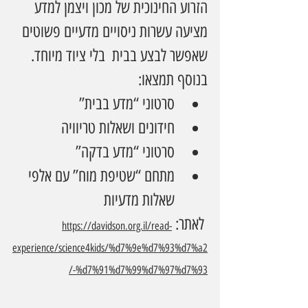
הזרוע החינוכית של מכון ויצמן למדע 
מציעה עשרות ניסויים מדעיים פשוטים 
שאפשר לבצע בבית  בלי ציוד מיוחד. 
בנוסף תמצאו:
סרטוני “מדע בבית”
חידונים ושאלות טריוויה
סרטוני “מדע בדקה”
מתחם “שטיפת מוח” עם אלפי 
שאלות מדעיות
 לאתר: 
https://davidson.org.il/read-
experience/science4kids/%d7%9e%d7%93%d7%a2
-%d7%91%d7%99%d7%97%d7%93/