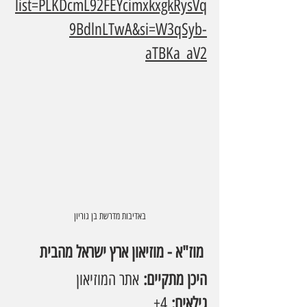
list=PLKDcmL92FEYcimxkxgkRysVq
9BdlnLTwA&si=W3qSyb-
aTBKa_aV2
באדיבות מדרשת בן גוריון
 מוז"א - מוזיאון ארץ ישראל מהבית
היכן מתקיים:
 אתר המוזיאון
גילאים:
 4+