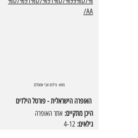
%D7%91%D7%91%D7%99%D7%
AA/
מוזא- צילום אבי אמסלם
 האופרה הישראלית - פורטל הילדים
היכן מתקיים:
 אתר האופרה
גילאים:
 4-12
עלות:
 חינם