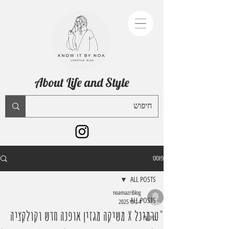
About Life and Style
פוסט
ALL POSTS
noamazriblog
ALL POSTS
4 בינו׳ 2025
"טרמינל X משיקה מגזין אופנה חדש וקולקציה
טיפוח