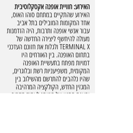
האירוע: חוויית אופנה אקסקלוסיבית
האירוע שהתקיים במתחם סוהו האוס, 
אחד המקומות המובילים בתל אביב 
עבור אנשי אופנה ותרבות, היה הזדמנות 
מעולה להיחשף ליצירה החדשה של 
TERMINAL X ולגלות את חזונם העדכני 
בתחום האופנה. בין האורחים היו 
דמויות מפתח בתעשיית האופנה 
המקומית, משפיעניות רשת ובלוגרים, 
שהיו נלהבים להתרשם מהשילוב בין 
המגזין החדש, הקולקציה המרהיבה 
והצגת החזון של המותג לעתיד הקרוב.
במהלך הערב, האורחים יכלו להתנסות 
בתכני המגזין החדש, להתרשם ממגוון 
הפריטים בקולקציה ולחוות את 
התמקדות החברה באופנה עכשווית 