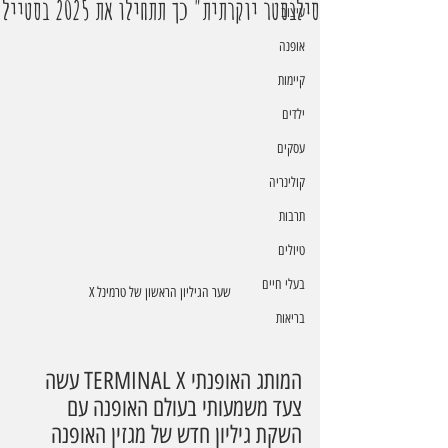
סילבסטר יוקרתית" כך תתחילו את 2025 בסטייל
עיצוב
אופנה
קיימות
ילדים
עסקים
קולינריה
תרבות
טיולים
בעלי חיים
שער הגיליון הראשון של טרמינל X
בריאות
המותג האופנתי TERMINAL X עשה 
צעד משמעותי בעולם האופנה עם 
השקת גיליון חדש של מגזין האופנה 