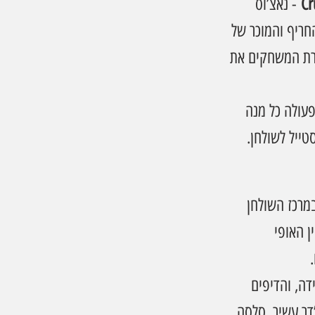
Cr
 - נאצ’וס 
חריף והמוכר של 
וירת המשחקים את 
עולה כל מנה 
ייל לשולחן.
מרכז השולחן 
 מצליחים לשלב בין האופי 
ה, והדיפים 
דר עשיר, סלסה 