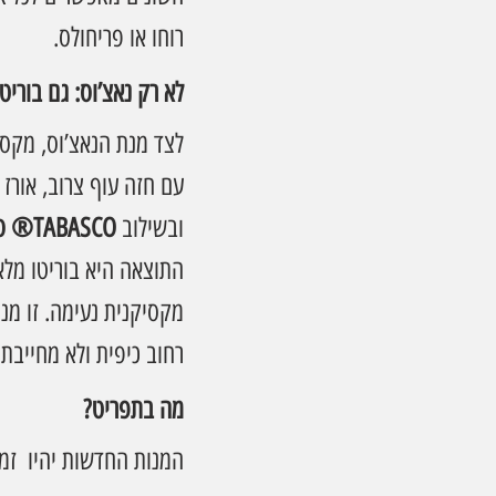
רוחו או פריחולס.
לא רק נאצ’וס: גם בורי
לצד מנת הנאצ’וס, מקס
עם חזה עוף צרוב, אורז ל
ובשילוב 
TABASCO® סלסה פיקנטה
התוצאה היא בוריטו מלא 
מקסיקנית נעימה. זו מנ
רחוב כיפית ולא מחייבת.
מה בתפריט?
המנות החדשות יהיו  זמ