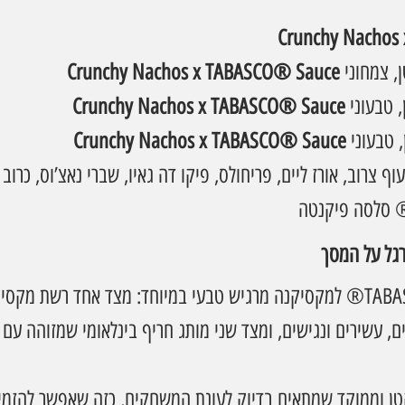
Crunchy Nachos
, טבעוני
וף צרוב, אורז ליים, פריחולס, פיקו דה גאיו, שברי נאצ’וס, כרוב 
רגל על המסך
שיתוף הפעולה בין TABASCO® למקסיקנה מרגיש טבעי במיוחד: מצד אחד רשת מ
 עשירים ונגישים, ומצד שני מותג חריף בינלאומי שמזוהה עם ת
קטן וממוקד שמתאים בדיוק לעונת המשחקים, כזה שאפשר להזמי