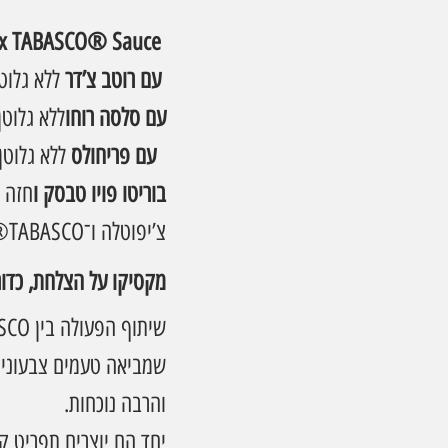
 x TABASCO® Sauce 
ללא גלוטן, צמחוני 
Crunchy Nachos x TABASCO® Sauce עם רוטב צ’דר 
Crunchy Nachos x TABASCO® Sauce עם סלסה רוחו
ללא גלוטן
ללא גלוטן, טבעוני  
Crunchy Nachos x TABASCO® Sauce עם פריחולס 
בוריטו פויו טבסק ו
חזה ע
צ’יפוטלה ו־TABASCO® סלסה פיקנטה
מקסיקו על הצלחת, כדו
שמביאה טעמים צבעוניים,
והרבה נוכחות.
יחד הם יוצרים תפריט 