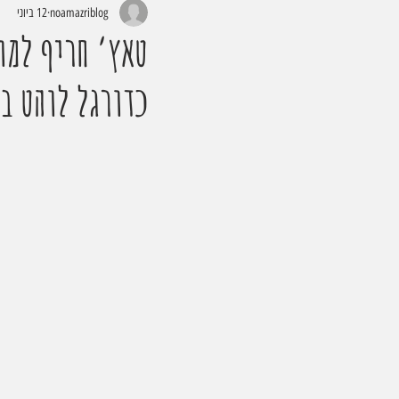
noamazriblog
12 ביוני
כדורגל לוהט ב