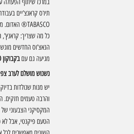
במרכז שיתוף הפעולה 
תירס קראנצ’יים בעבודת
TABASCO® האדו
כל מה שצריך: קראנץ’, 
הנאצ’וס החדשים מוגשים
מגיעה גם עם 
בקבוקון TABASCO® מיני אדום במתנה
נשנוש מושלם לערב צפי
יש מנות שנולדות בדיוק
המקסיקני הצבעוני של 
הטעם פיקנטי, אבל לא כ
השונים מאפשרים לכל אח