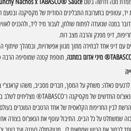
עומדת מנה חדשה בשם 
unchy Nachos x TABASCO® Sauce
 יד, עטופים בתערובת התבלינים הסודית של מקסיקנה ובטעם ה
ם. מדובר במנה שנועדה לפתוח שולחן, לעבור מיד ליד, ולהכניס לאו
חריפות, דיפ מפנק והרבה מצב רוח.
 עם דיפ אחד לבחירה מתוך מגוון אפשרויות, ובמהלך שיתוף הפ
, תוספת קטנה שמוסיפה הרבה סט
יה
 לרגעים כאלה: משחק על המסך, חברים מסביב, משהו קראנצ’י ב
והרבה טעמים חזקים. הנאצ’וס החדשים של מקסיקנה ו־TABASCO®
הרשת לבין החריפות הקלאסית של אחד הרטבים המוכרים בעולם.
זה שמשתלט על כל הביס. התיבול עוטף את הנאצ’וס בצורה אחיד
ד לבחור את הכיוון שמתאים לו , מגווקמולה רעננה ועד רוטב צ’