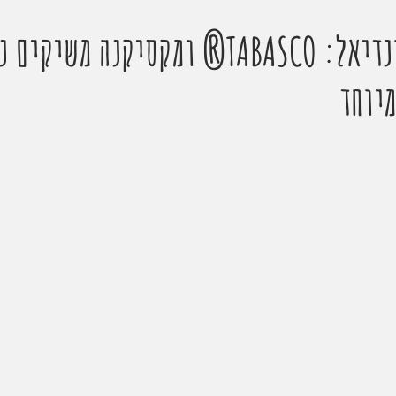
טאץ’ חריף למונדיאל: TABASCO® ומקסיקנה משי
מיוחד