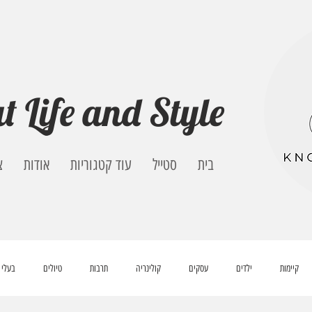
t Life and Style
בית
סטייל
עוד קטגוריות
אודות
צ
קיימות
ילדים
עסקים
קולינריה
תרבות
טיולים
בעלי 