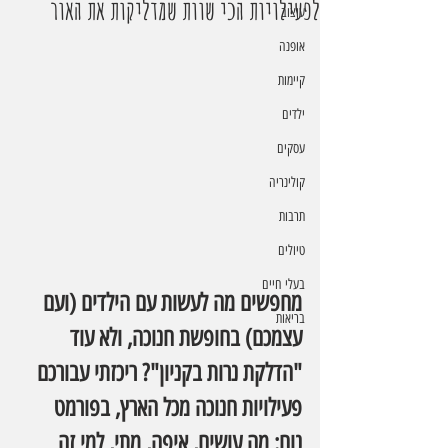
לפעילויות הכי שוות שמדליקות את האור
עיצוב
אופנה
קיימות
ילדים
עסקים
קולינריה
תרבות
טיולים
בעלי חיים
מחפשים מה לעשות עם הילדים (ועם 
בריאות
עצמכם) בחופשת חנוכה, ולא עוד 
"הדלקת נרות בקניון"? ריכזתי עבורכם 
פעילויות חנוכה מכל הארץ, בפורמט 
נוח: מה עושים, איפה, מתי, למי זה 