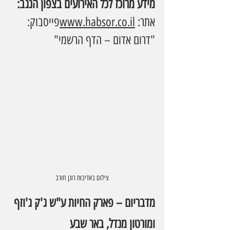
מידע מרוכז לכל האירועים בצפון הנגב:
אתר: 
.il
www.habsor.co
פייסבוק: 
"דרום אדום – הדף הרשמי"
צילום באדיבות רונן חורב
מדבריום – פארק החיות ע"ש ג'ק ג'וזף 
ומורטון מנדל, באר שבע