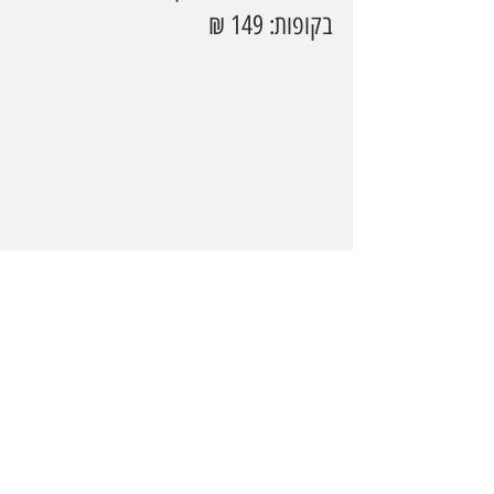
בקופות: 149 ₪
באדיבות מג'יק פארק
Light Land – חי פארק קריית מוצקין
מהות הפעילות: 
פארק אורות חורפי 
בטיילת חי פארק: יער אורות, מנהרת 