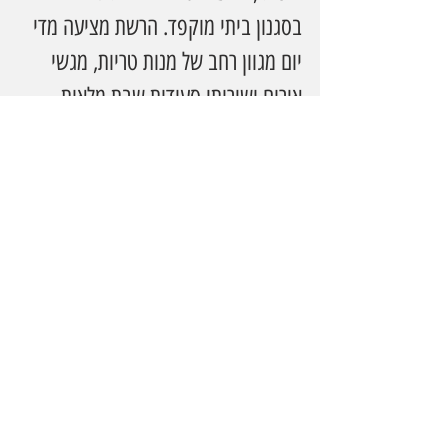
בסגנון ביתי מוקפד. הרשת מציעה מדי 
יום מגוון רחב של מנות טריות, מגשי 
אירוח ושירותי סעודות שבת מלאות. 
סניפי הרשת בבני ברק ובירושלים 
פועלים תחת סטנדרטים גבוהים של 
כשרות, איכות ושירות, ומהווים כתובת 
מרכזית לאוכל ביתי ברמה קולינרית 
גבוהה.
לפרטים והזמנות   
https://www.goldys.co.il/