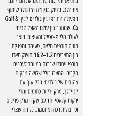
ביתי אמיתי  כזה שמחמם את הגוף וגם 
את הלב. בדיוק בנקודה הזו נולד שיתוף 
הפעולה החורפי בין 
גולדיס
 לבין 
Golf & 
Co
, שמחבר בין עולם האוכל הביתי 
לעולם הלייף-סטייל והעיצוב, ויוצר 
חוויה חורפית מלאה, טעימה ומפנקת.
בין התאריכים 
1.2–16.2
 הושק מארז 
חורפי ייחודי שנבנה במיוחד לערבים 
הקרים. המארז כולל שלושה מרקים 
אהובים של גולדיס: מרק עוף עם 
קניידלך, מרק ירקות כתומים ומרק 
ירקות קלאסי יחד עם שקדי מרק פריכים 
וכירבולית רכה ומחממת. כל מה שצריך 