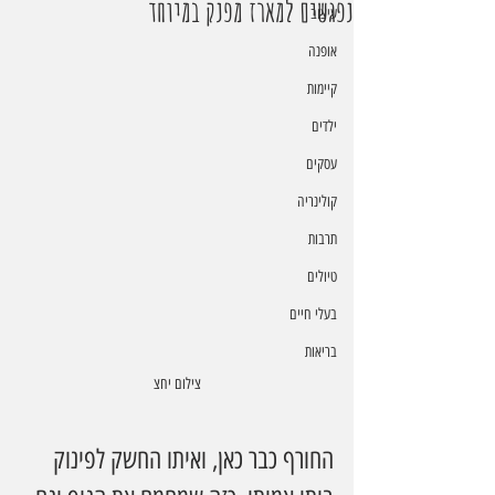
נפגשים למארז מפנק במיוחד
עיצוב
אופנה
קיימות
ילדים
עסקים
קולינריה
תרבות
טיולים
בעלי חיים
בריאות
צילום יחצ
החורף כבר כאן, ואיתו החשק לפינוק 