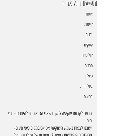
הטיילת בתל אביב
עיצוב
אופנה
קיימות
ילדים
עסקים
קולינריה
תרבות
טיולים
בעלי חיים
בריאות
הגענו לקראת שקיעה למקום שאני הכי אוהבת להיות בו - חוף 
הים.
ישבנו לצפות בשמש השוקעת אט אט במקום כיפי ונעים- 
מסעדת חוף פרישמן
 כאשר 2 כוסות יין של שבלי נחתו על 