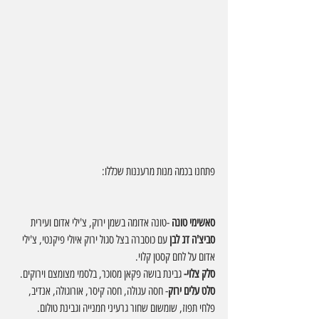
פתחנו בכמה מנות מרעננות שכללו:
סאשימי טונה 
-טונה אדומה בשמן ירוק, צ'ילי אדום ועירית
סביצ'ה דג לבן 
עם כוסברה בצל סגול ירוק איולי פיקנטי, צ'ילי 
אדום על לחם קסטן קלוי.
סלק צלוי- 
גבינת בושה פקאן מסוכר, בלסמי מצומצם וירוקים.
סלט עלים ירוק
- חסה עגולה, חסה קיסר, אורוגולה, אנדיב, 
פלחי תפוז, שומשום שחור גרעיני חמנייה וגבינת טולום.