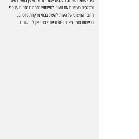
בעלי פעולה כפולה: מעכבים ייצור יתר של מלנין באפידרמיס 
ומקלפים בעדינות את העור, לטשטוש הכתמים הכהים על פני 
הרובד החיצוני של העור. להשיג בבתי מרקחת פרטיים, 
ברשתות סופר פארם ו BE ובאתרי סחר און ליין שונים.