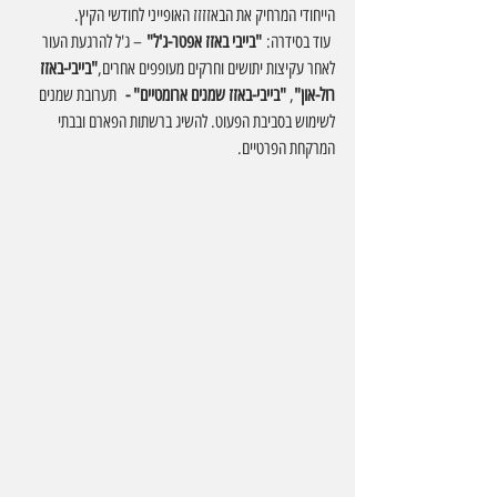
הייחודי המרחיק את הבאזזזז האופייני לחודשי הקיץ.
 עוד בסידרה:
 "בייבי באזז אפטר-ג'ל"
 – ג'ל להרגעת העור 
לאחר עקיצות יתושים וחרקים מעופפים אחרים,
"בייבי-באזז 
רול-און"
, 
"בייבי-באזז שמנים ארומטיים" -
  תערובת שמנים 
לשימוש בסביבת הפעוט. להשיג ברשתות הפארם ובבתי 
המרקחת הפרטיים.