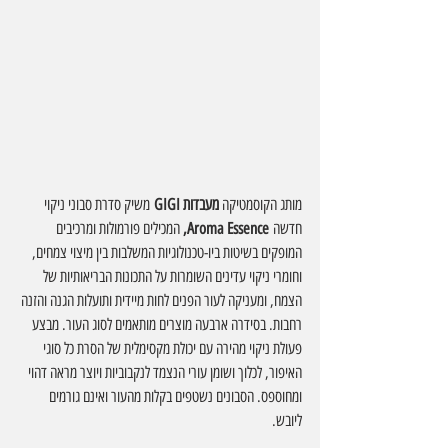
מותג הקוסמטיקה 
מעבדות GIGI
 משיק סדרת סבוני ניקוי 
חדשה
 Aroma Essence, 
המכילים פורמולות ומרכיבים 
המופקים בשיטות ביו-טכנולוגיות המשלבות בין מיצוי צמחים, 
וחומרי ניקוי עדינים השומרות על התכונות הבריאותיות של 
הצמח, ומעניקה לעור הפנים לחות מיידית ותועלות הגנה והזנה 
רחבות. בסידרה ארבעה מוצרים מותאמים לסוג העור. מבצע 
פעולת ניקוי מהירה עם יכולת מקסימלית של הסרת כל סוגי 
האיפור, לכלוך ושומן עורי הנצמד לנקבוביות ויוצר מראה דהוי 
ומחוספס. הסבונים נשטפים בקלות מהעור ואינם גורמים 
ליובש.