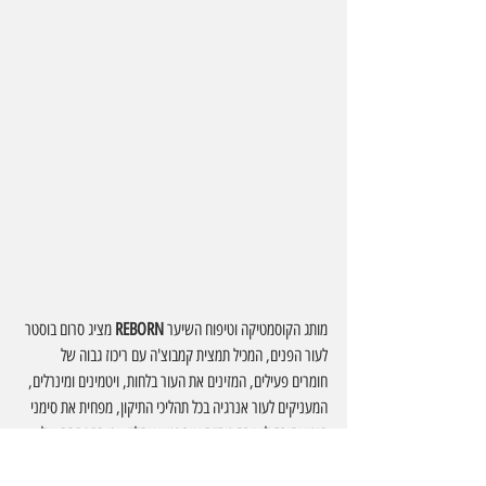
מותג הקוסמטיקה וטיפוח השיער 
REBORN 
מציג סרום בוסטר 
לעור הפנים, המכיל תמצית קמבוצ'ה עם ריכוז גבוה של 
חומרים פעילים, המזינים את העור בלחות, ויטמינים ומינרלים, 
המעניקים לעור אנרגיה בכל תהליכי התיקון, מפחית את סימני 
הזמן ותורם ליצירת מרקם עור גמיש וחלק. וכן בהפחתה של 
כתמי פגמנטציה. מכילה אנזימים וחומצות שמנקים את העור 
מרעלים ועוד. באתר המותג 
www.Reborn.co.il