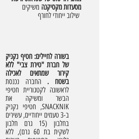
מסעדות מקסיקנה
 משיקים 
 שילוב ייחודי לחורף
בשורה לחיילים: חטיף נקניק 
של חברת "טירת צבי" ללא 
קירור שמתאים לאכילה 
בשטח . 
החברה נכנסת 
לראשונה לקטגוריית חטיפי 
הבשר ומשיקה את 
SNACKNIK, חטיפי נקניק 
ב-3 טעמים ייחודיים, עשירים 
בחלבון (15 גרם חלבון 
לשקית בת 60 גרם), ללא 