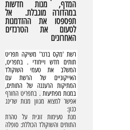
המדף, מנות חדשות 
במהדורה מוגבלת.  אל 
תפספסו את ההזדמנות 
לטעום את הטרנדים 
האחרונים
רשת 'מקס ברנר' משיקה תפריט 
תותים חדש וייחודי . בתפריט, 
המשלב את טעמי השוקולד 
האייקוניים של הרשת עם 
המתיקות הרעננה של התותים, 
במנות מפתיעות 
. בתפריט החורף 
אפשר למצוא מגוון מנות שרינג 
כגון:
מנת טעימות זוגית על טהרת 
התותים והשוקולד הכוללת: סופלה 