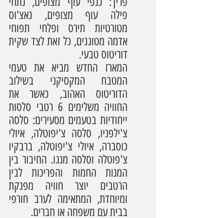
פריך: כנפי עוף מצופים, נתחי 
פילה עוף מצופים, נאצ'וס 
מטורטיות תירס ופלחי תפוחי 
אדמה מטוגנים, כל זאת לצד שקית 
דוריטוס טבעי.
המארז החדש מביא את טעמי 
המטבח המקסיקני בשילוב 
הדוריטוס האהוב, כאשר את 
החוויה משלימים 6 רטבי סלסות 
ייחודיות בטעמים מסעירים: סלסה 
צ'ילפניו, סלסה צ'יפוטלה, איולי 
כוסברה, איולי צ'יפוטלה, ברבקיו 
צ'פוטלה וסלסה מנגו. החיבור בין 
המנות החמות והפריכות לבין 
הרטבים יוצר חוויה מפנקת 
ומיוחדת, המתאימה לערב חורפי 
בבית עם משפחה או חברים. 