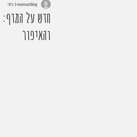
noamazriblog
3 ביוני
חדש על המדף: 
והאיפור