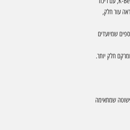
, סדרת טיפוח חדשה לפנים בהשראת טרנד ה־K-Beauty, עם ריכוז 
אה עור חלק, 
ורונית, בטאין, אלנטואין, ויטמין E ורכיבים נוספים שמיועדים 
מרקם חלק יותר. 
 פשוטה שמתאימה 