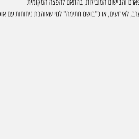
ארם והבישום המובילות, בהתאם להפצה המקומית
רב, לאירועים, או כ"בושם חתימה" למי שאוהבת ניחוחות עם אופ