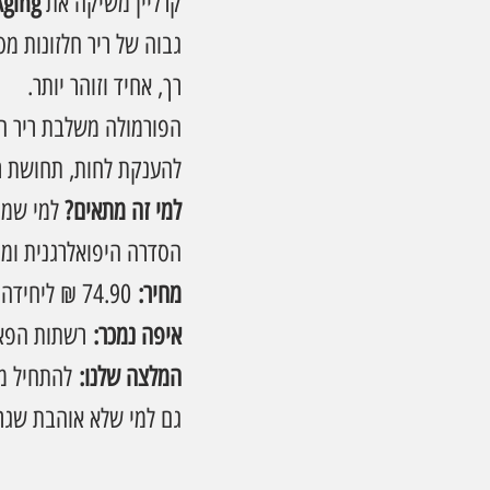
קרליין משיקה את 
Aging
גבוה של ריר חלזונות מסו
רך, אחיד וזוהר יותר.
להענקת לחות, תחושת ר
למי זה מתאים? 
למי שמח
הסדרה היפואלרגנית ומתא
מחיר:
 74.90 ₪ ליחידה
איפה נמכר:
 רשתות הפאר
המלצה שלנו:
 להתחיל מ
גם למי שלא אוהבת שגר