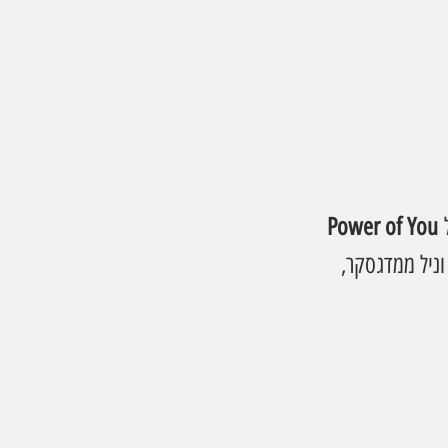
 של Emporio Armani הוא ניחוח חדש לנשים שמבוסס על אנרגיה, ביטחון וזוהר פנימי. 
Power of You
וניל ממדגסקר, 