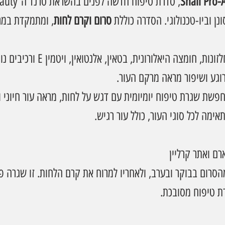
Snail Pro-
נן וביו-טכנולוגי. הסדרה כוללת 
סרום וקרם לחות
, ומתמקדת במר
הפורמולה משלבת ריר חלזונות, חומצה היאל
וגע ושיפור מראה מרקם העור.
פשת שגרת טיפוח יומיומית עם דגש על לחות, מראה עור חיוני ו
ימה לכל סוגי העור, כולל עור רגיש.
ם ואתר קרליין
הסרום בבוקר ובערב, ולאחריו למרוח את קרם הלחות. זו שגרה
ת טיפוח מסובכת.