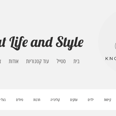
t Life and Style
בית
סטייל
עוד קטגוריות
אודות
צ
קיימות
ילדים
עסקים
קולינריה
תרבות
טיולים
בעלי 