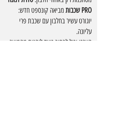
PRO שכבות
 מביאה קונספט חדש: 
יוגורט עשיר בחלבון עם שכבת פרי 
עליונה.
הצרכן יכול לבחור כיצד ליהנות מהמוצר  
לאכול בנפרד, לערבב או לשלב על 
הכפית מה שמוסיף אלמנט משחקי 
וחווייתי. עם 20 גרם חלבון, 0% שומן 
וללא תוספת סוכר לבן, מדובר בשילוב 
בין פונקציונליות לפינוק, בדיוק לפי 
ציפיות הצרכן המודרני.