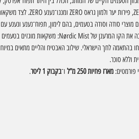
ן הטעמים הקיים של המותג, הכולל בין היתר תפוח־אפרסק, לי
אננס־נענע, אפרסק ZERO, פירות יער ולמון גראס ZERO 
 מוצרי סודה וסודה בטעמים, בהם לימון, תפוח־נענע ונענע עם ג
ההשקה החדשה ממשיכה את הקו המרענן של Nørdic Mist: משקאות
חו בהתאמה לחך הישראלי. שילוב האבטיח והליים מתאים במיוחד
ת וללא סוכר.
פורמטים: 
מארז פחיות 250 מ”ל
 ו־
בקבוק 1 ליטר
.