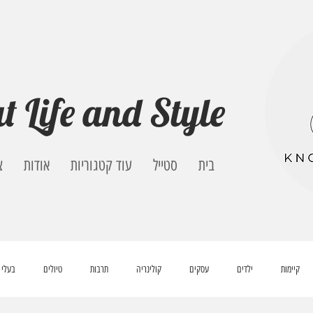
t Life and Style
בית
סטייל
עוד קטגוריות
אודות
צ
קיימות
ילדים
עסקים
קולינריה
תרבות
טיולים
בעלי 