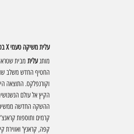
עלית משיקה טעמי X בטעם אייס קפה
מותג 
עלית
 מבית שטראו
החטיף החדש משלב שוקו
וקורנפלקס. התוצאה הי
הקיץ אל עולם הנשנושים
קרמים ותוספות קראנצ’י
קפה, קראנץ’ ואווירת קיץ