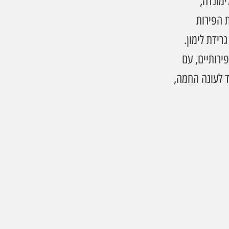
מונדה, 
ומנגו־נענע ZERO. לצד משקאות הפירות 
רידת לימון.
 מוגזים בטעמים פירותיים, עם 
 לעונה החמה, 