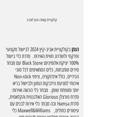
קולקציית קסטרו הום לאביב
נעמן 
בקולקציית אביב-קיץ 2024 לבישול מקצועי 
ופרקטי ולשדרוג חווית האירוח.  סדרת כלי בישול 
100% יציקת אלומיניום Black Stone עם מבחר 
סירים ומחבתות, כלים המתאימים לכל סוגי 
הכיריים, כולל אינדוקציה, ציפוי Non-stick 
איכותי למניעת הידבקות המזון ולבישול בריא 
יותר ומופחת שומן.  מבחר כלי הגשה ואירוח: 
סדרת פורצלן Glorious האלגנטית והקלאסית, 
סדרת Hamsa ובה מבחר כלי אירוח לבנים עם 
עיטורים כחולים,   Maxwell&Williams כלי 