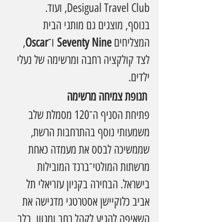
,Desigual Travel Club ועוד.
בנוסף, מוצגים גם מותגי הבית 
המצליחים 
Seventy Nine
 ו־
Oscar
, 
לצד קולקציה רחבה ומרשימה של נעלי 
ילדים.
 תנופת צמיחה מרשימה
פתיחת הסניף ה־120 מסמלת שלב 
משמעותי נוסף בהתרחבות הרשת, 
שממשיכה לבסס את מעמדה כאחת 
מרשתות המולטי־ברנד המובילות 
בישראל. הבחירה בקניון עזריאלי תל 
אביב כלוקיישן אסטרטגי מדגישה את 
השאיפה להגיע לקהל רחב ומגוון  בלב 