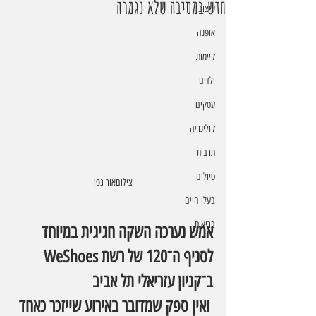
חדש במסיבה שלא נגמרה
עיצוב
אופנה
קיימות
ילדים
עסקים
קולינריה
תרבות
טיולים
צילוםאור גפן
בעלי חיים
בריאות
אמש נערכה השקה חגיגית במיוחד 
לסניף ה־120 של רשת WeShoes 
ב־קניון עזריאלי תל אביב 
 ואין ספק שמדובר באירוע שייזכר כאחד 