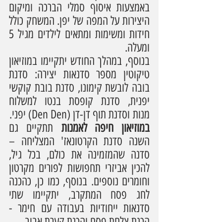
באמצעות איסוף סמלי הברכה ומיקום 
היצירות על המפה של יפן. המשחק כולל 
חידות ומשימות ומתאים לילדים מגיל 5 
ומעלה.
בנוסף, במהלך החודש יתקיימו במוזיאון 
טיקוטין מספר סדנאות יצירה: סדנת 
בובה לובשת קימונו, סדנת בובת קוקשי 
יפנית, סדנת קופסת בנטו למשלוח 
מנות וסדנת תוף דן-דן (Den Den) יפני.
במוזיאון חיפה לאמנות
 תתקיים גם 
השנה סדנת הקרטונאז' המצליחה – 
סדנה שהמזמינה את כולם, בכל גיל, 
להכין אביזרי תחפושות לפורים מקרטון 
וחומרים נוספים. בנוסף, כמו כן, כהכנה 
לחג פסח המתקרב, יתקיימו שתי 
סדנאות ייחודיות בעבודה עם חימר - 
הכנת צלחת פסח והכנת קערת אביב.