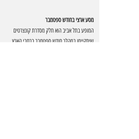
מסע ארצי בחודש ספטמבר
המופע בתל אביב הוא חלק מסדרת קונצרטים 
שיתקיימו במהלך חודש ספטמבר ברחבי הארץ. 
בכל עיר יזכו הקהלים המקומיים לחוות את 
השילוב בין פיוטים עתיקים, ביצועים מוסיקליים 
עכשוויים ואווירה רוחנית מיוחדת לקראת הימים 
הנוראים.
המלצה הקונצרט “סליחות” של התזמורת 
האנדלוסית הישראלית אשדוד
 הוא הרבה יותר 
מערב מוסיקלי – זו חוויה תרבותית ורוחנית 
שמצליחה לחבר בין שורשי המסורת לבין הקהל 