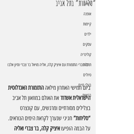
“סליחות” בתל אביב
עיצוב
אופנה
קיימות
ילדים
עסקים
קולינריה
כל חברי התזמורת עם איציק קלה, אליה מויאל בר צברי וסיון אלבו
תרבות
טיולים
בעלי חיים
ביום חמישי האחרון מילאה 
התזמורת האנדלוסית 
בריאות
הישראלית אשדוד
 את האולם במוזאון תל אביב 
בצלילים מסורתיים ומרגשים, עם קונצרט 
“סליחות”
 חגיגי שנערך לקראת הימים הנוראים.
על הבמה הופיעו 
איציק קלה, בר צברי ואליה 