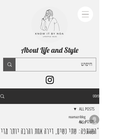
About Life and Style
פוסט
ALL POSTS
noamazriblog
ALL POSTS
9 ביולי
"השותפה: שתי נשים, דירה אחת והרבה יותר מדי
טיפוח