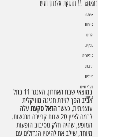
בהאנגר 11 והשקת אלבום חדש
עיצוב
אופנה
קיימות
ילדים
עסקים
קולינריה
תרבות
טיולים
בעלי חיים
במוצאי שבת האחרון, האנגר 11 בתל 
בריאות
אביב הפך לזירת חגיגה מוזיקלית 
עוצמתית, כאשר 
הראל סקעת
 עלה 
לבמה לציין 20 שנות קריירה מרגשות. 
המופע, שהיה חלק מסיבוב הופעות 
מיוחד, שילב את להיטיו הגדולים עם 