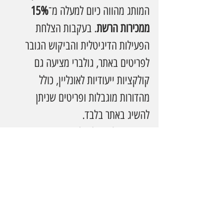
המותג מהווה כיום למעלה מ־
15% 
ממכירות הרשת
. בעקבות הצלחת 
הפעילות הדיגיטלית והביקוש הגובר 
לפריטים באתר, גולברי מציעה גם 
קולקציות ייעודיות לאונליין, כולל 
מהדורות מוגבלות ופריטים שניתן 
להשיג באתר בלבד.
אתר האונליין של גולברי מציע מגוון רחב 
של קולקציות אופנה לנשים, ומשמש 
חלק מרכזי באסטרטגיה של המותג 
לחיזוק הנוכחות הדיגיטלית והעמקת 
הקשר עם לקוחותיו. הזכייה בתואר 
BRAVO מחזקת את מעמדה של גולברי 