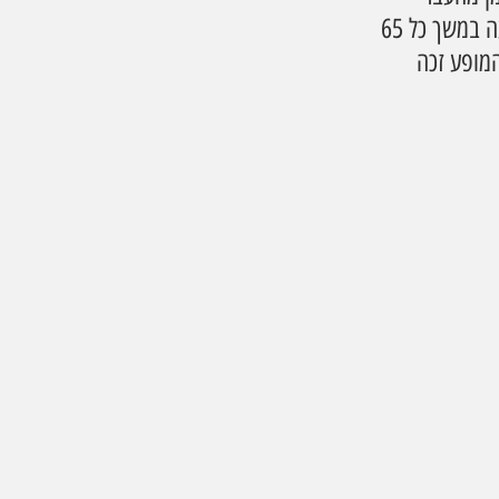
החלומי, דרך ההווה הסוער, אל עתיד לא נודע. במהלך המופע, רקדנית רצה על מסילה נעה במשך כל 65 
המופע זכה 