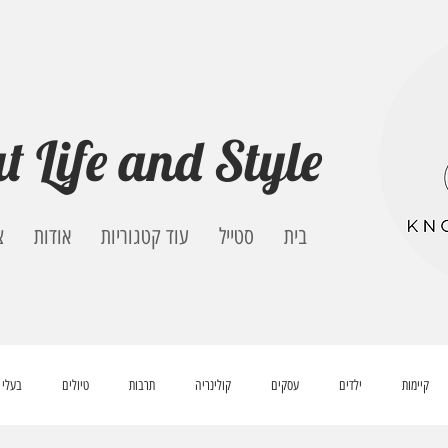
t Life and Style
בית
סטייל
עוד קטגוריות
אודות
צ
קיימות
ילדים
עסקים
קולינריה
תרבות
טיולים
בעלי 