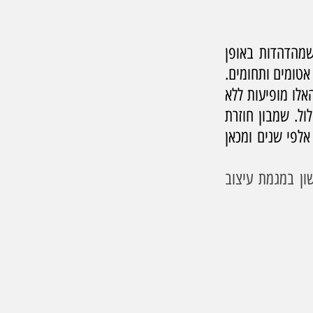
: האומנית לילית שמבון מציגה סדרת עבודות חדשה מהשנה האחרונה, שמהדהדות באופן 
מובחן זרמים מודרניסטים מהמאה הקודמת כמו הפוביזים. הצבעים עזים, ומשטחי הצבע אטומים ותחומים. 
אותם משטחי צבע בוראים דמויות, הן דומות זו לזו, אולי אפילו זהות. הדמויות הנשיות האלו מופיעות ללא 
הרף, הופעה שנראית טורדנית ורודפת. עניהן תמיד פקוחות, הן בוהות בנו אך מבטן חלול. שמבון חוזרת 
בסדרת הציורים הזו לדימויים ראשוניים של דמות, הפשטות בהן מזכירה צלמיות מלפני אלפי שנים ומכאן 
 חיה ויוצרת בתל אביב, ילידת רמת השרון. בוגרת התואר הראשון במגמת עיצוב 