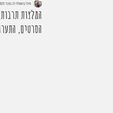
מיכל ברוטפלד
21 בפבר׳ 2025
המלצות תרבות 
הסרטים, התערו