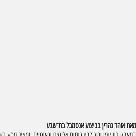
מאת אוהד נהרין בביצוע אנסמבל בת־שבע
בק בין יופי ורוך לבין כוחות אלימים וכאוטיים, ומציג מסע בז