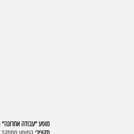
מופע ״עבודה אחרונה״ 
תקציר: 
המופע מתמקד במא