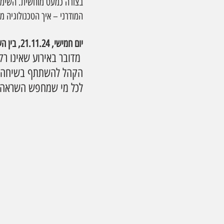
בצורה כמעט מוחשית. השימוש
המודרני – איך הטכנולוגיה מ
יום חמישי, 21.11.24, בין השעות 18:30-00:00 במרכז לאמנות דיגיטלית, רחוב האמוראים 4, חולון. הכניסה חופשית
 מדובר באירוע שאינו ר
הקהל להשתתף בשיחה הגד
לכל מי שמחפש השראה 