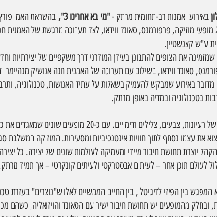
ן 
באירוע  אמנות רב-תחומית מרתק - 
"מי
בא אחרינו 3",
 בהשראת האמן פורץ 
קצנשטיין. האירוע יכלול כ-20 מופעי מוזיקה, פרפורמנס, סאונד ווידאו, לצד תערוכה מרגשת של האמנ
ת ע"ש קצנשטיין.  
ן שמזמינה את הצופים להתבונן בעידן המודרני דרך משקפיים של יצירתיות וחדש
ורמנס, סאונד ווידאו, בשילוב עם תערוכה של האמנית חנה אנושיק מנהיימר  ז
מדובר באירוע שמבקש להעמיק בשאלות על עתיד האנושות, טכנולוגיה, ותרבות
ת בטכנולוגיה ובמדיה באופן מרתק.
האירוע עצמו הוא התפוצצות של רעיונות, צבעים, צלילים ודימויים. עם כ-20 מו
צוא את עצמו נסחף לתוך חוויות אינטנסיביות ומסעירות. המוזיקה המשלבת סגנ
הל יוצרת תחושת חיבור מיידי ומעמיקה לעולמות שונים של יצירה. כל יצירה
 לעולם תוכן אחר – לעיתים אבסטרקטי ולעיתים קונקרטי – אך תמיד מרתק.
המפגש בין הפיזי לדיגיטלי, בין החיים הממשיים לאלו ש"נוצרים" בעזרת טכנו
 ובחלק מהמופעים יש תחושת חיבור ישיר עם הסאונד והויזואליה, כשהם מכתי