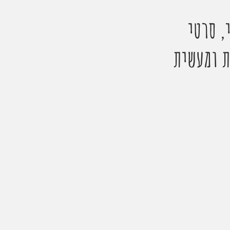
, סרטי
ת ומעשית