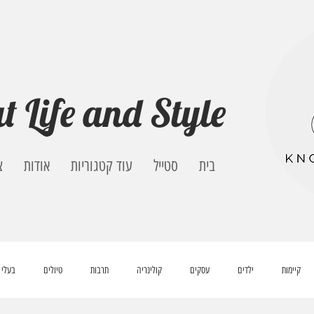
t Life and Style
בית
סטייל
עוד קטגוריות
אודות
צ
קיימות
ילדים
עסקים
קולינריה
תרבות
טיולים
בעלי 