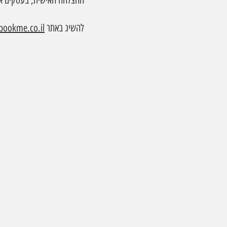
ההצלחה האישית, בעסקים או
להשיג באתר 
ookme.co.il/