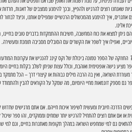
ים לעבודה פנימית, על מנת לשנות את האופן שבו אנו תופסים את העולם ואת 
יות שאנחנו רוצים להרגיש ולהפיץ, ובכך להימנע ממצבים של דאגות, חרדות א
 אתגרים, איך להימנע מהמכשולים הרגשיים שמפילים אותנו, וכיצד לבחור לחיו
ת אלינו. 
ם ניתן למצוא את כוח המחשבה, חשיבות ההתמקדות בדברים טובים בחיינו, 
יוביים, ואפילו איך לשפר את הקשרים עם הסובלים מסביבה תומכת ומעשירה.
 
החוזקה של הספר טמונה ביכולת של וקס קינג להנגיש את עקרונות המודעות
ר מציע גישה אופטימית ואוהבת, וכולל עצות שניתן לשלב בקלות בחיים היומ
עוררת השראה, ואין בה הרבה מילים גבוהות או קיצורי דרך – הכל מתמקד ב
פר גם מספק דוגמאות מחיי היומיום, מה שמקל על הקוראים להבין ולהתמודד 
ם הדרכה חיובית ומעשית לשיפור איכות חייהם. אם אתם מרגישים שדרוש לכ
 או אם אתם רוצים להתחיל להרגיש יותר שמחים וממוקדים, זהו ספר שיכול להו
 להתאים גם למי שמחפש השראה במהלך תקופות מאתגרות בחיים, וגם למי 