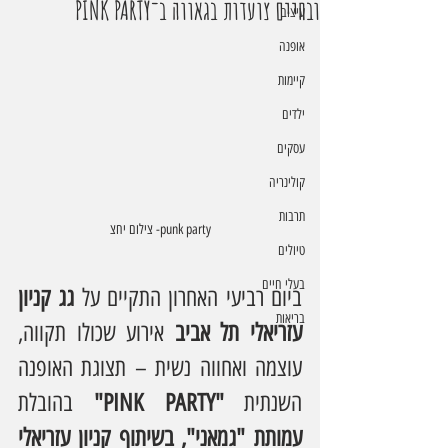
ובחיים צועדות בגאווה ב־PINK PARTY
עיצוב
אופנה
קיימות
ילדים
עסקים
קולינריה
תרבות
punk party- צילום יחצ
טיולים
בעלי חיים
ביום רביעי האחרון התקיים על
 גג קניון 
בריאות
עזריאלי תל אביב
 אירוע שכולו תקווה, 
עוצמה ואחווה נשית – תצוגת האופנה 
השנתית 
"PINK PARTY"
 בהובלת 
עמותת
"גמאני", בשיתוף קניון עזריאלי 