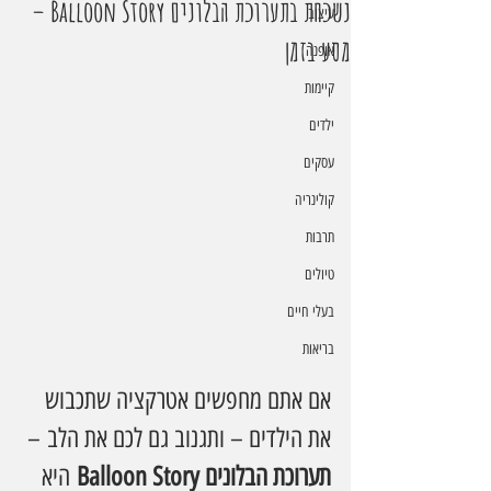
נשכחת בתערוכת הבלונים Balloon Story –
עיצוב
מסע בזמן
אופנה
קיימות
ילדים
עסקים
קולינריה
תרבות
טיולים
בעלי חיים
בריאות
אם אתם מחפשים אטרקציה שתכבוש 
את הילדים – ותגנוב גם לכם את הלב – 
תערוכת הבלונים Balloon Story
 היא 