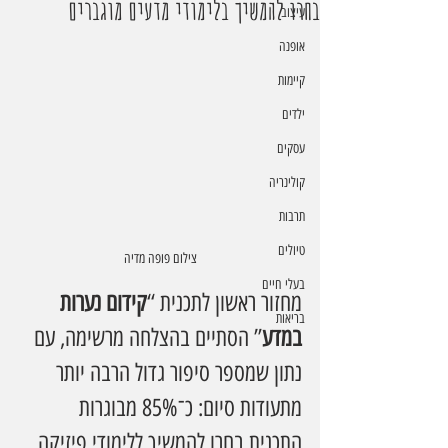
בחרו להמשיך בלימודי מדעים מוגברים
עיצוב
אופנה
קיימות
ילדים
עסקים
קולינריה
תרבות
טיולים
צילום פופה מדיה
בעלי חיים
מחזור ראשון לתכנית “
קידום נערות 
בריאות
במדע
” הסתיים בהצלחה מרשימה, עם 
נתון שמספר סיפור גדול הרבה יותר 
מתעודות סיום: כ־85% מבוגרות 
התכנית בחרו להמשיך ללימודי פיזיקה, 