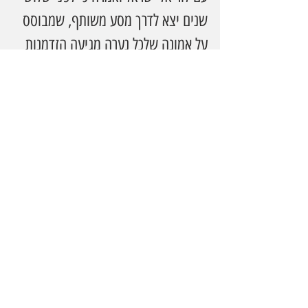
שנים יצא לדרך מסע משותף, שמבוסס 
על אמונה שלכל נערה מגיעה הזדמנות 
להאמין בעצמה, לחלום בגדול ולדעת 
שהעתיד פתוח בפניה. לדבריה, לוריאל 
ישראל הייתה עבור הנערות הרבה מעבר 
לשותפה לתכנית,  היא פתחה בפניהן 
חלון לעולם רחב של אפשרויות.
שיתוף הפעולה בין לוריאל ישראל 
ל”אליאנס - כל ישראל חברים” מציג 
מודל משמעותי של חיבור בין מגזר 
עסקי, מערכת החינוך והחברה 
האזרחית. יחד הם פועלים לצמצום 